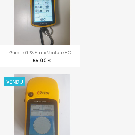
Aperçu rapide

Garmin GPS Etrex Venture HC...
65,00 €
VENDU