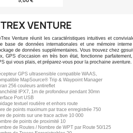
5,00 €
ETREX VENTURE
eTrex Venture réunit les caractéristiques intuitives et convivial
e base de données internationales et une mémoire interne
ockage de données supplémentaires.
Vous trouvez chez gpsui
ix, GPS d'occasion en très bon état, fonctionne parfaitement, 
S qui vous plais, et préparez-vous pour la prochaine aventure.
cepteur GPS ultrasensible compatible WAAS,
mpatible MapSource® Trip & Waypoint Manager
ran 256 couleurs antireflet
anchéité IPX7, 1m de profondeur pendant 30mn
terface Port USB
idage textuel routière et enhors route
re de points maximum par trace enregistrée 750
re de points sur une trace active 10 000
mbre de points de proximité 10
mbre de Routes / Nombre de WPT par Route 50/125