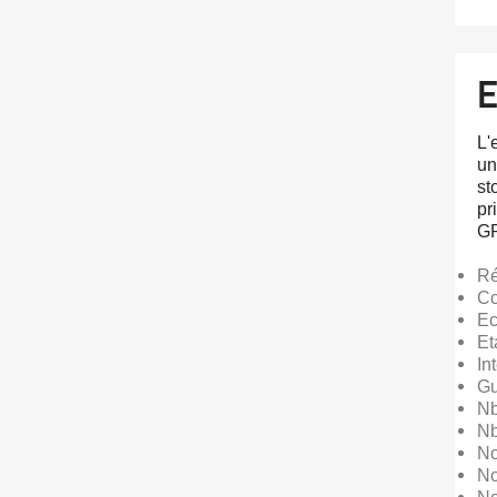
L'
un
st
pr
GP
Ré
Co
Ec
Et
In
Gu
Nb
Nb
No
No