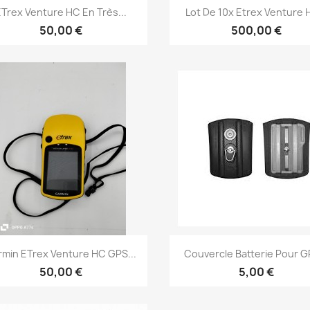
Aperçu rapide
Aperçu rapide


Trex Venture HC En Très...
Lot De 10x Etrex Venture H
50,00 €
500,00 €
Aperçu rapide
Aperçu rapide


rmin ETrex Venture HC GPS...
Couvercle Batterie Pour GP
50,00 €
5,00 €