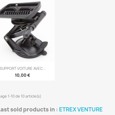
Aperçu rapide

SUPPORT VOITURE AVEC...
10,00 €
hage 1-10 de 10 article(s)
Last sold products in :
ETREX VENTURE