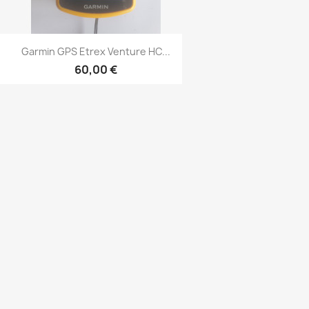
Aperçu rapide

Garmin GPS Etrex Venture HC...
60,00 €