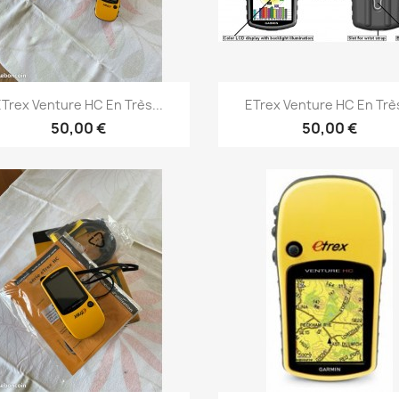
Aperçu rapide
Aperçu rapide


Trex Venture HC En Très...
ETrex Venture HC En Très
50,00 €
50,00 €