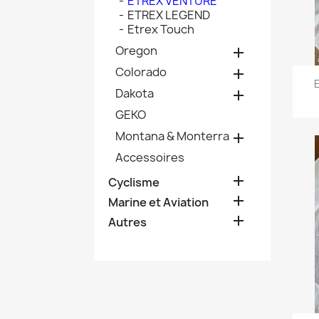
ETREX VENTURE
ETREX LEGEND
Etrex Touch
Oregon

Colorado

E
Dakota

GEKO
Montana & Monterra

Accessoires

Cyclisme

Marine et Aviation

Autres