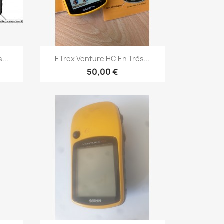
Aperçu rapide

...
ETrex Venture HC En Très...
50,00 €