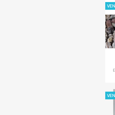
VE
E
VE