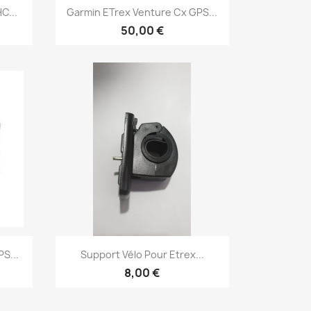
Aperçu rapide

C...
Garmin ETrex Venture Cx GPS...
50,00 €
Aperçu rapide

S...
Support Vélo Pour Etrex...
8,00 €