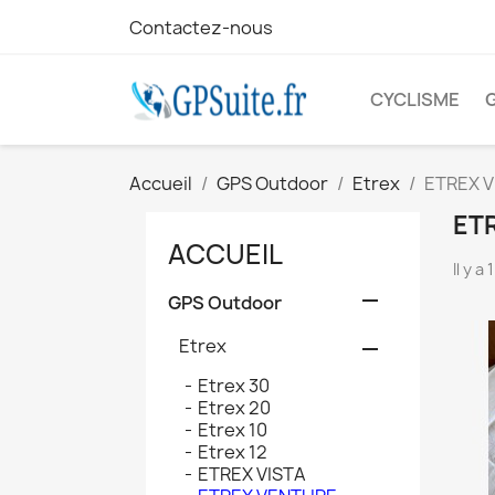
Contactez-nous
CYCLISME
Accueil
GPS Outdoor
Etrex
ETREX 
ET
ACCUEIL
Il y a

GPS Outdoor
Etrex

Etrex 30
Etrex 20
Etrex 10
Etrex 12
ETREX VISTA