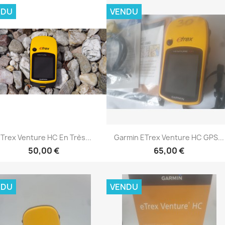
NDU
VENDU
Aperçu rapide
Aperçu rapide


Trex Venture HC En Très...
Garmin ETrex Venture HC GPS...
50,00 €
65,00 €
NDU
VENDU