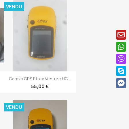
VENDU
Aperçu rapide

Garmin GPS Etrex Venture HC...
55,00 €
VENDU