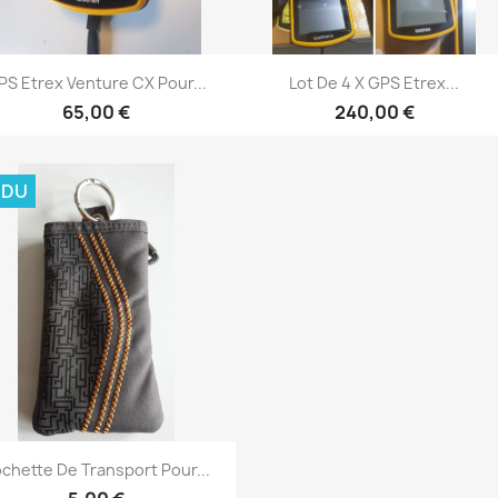
Aperçu rapide
Aperçu rapide


PS Etrex Venture CX Pour...
Lot De 4 X GPS Etrex...
65,00 €
240,00 €
NDU
Aperçu rapide

chette De Transport Pour...