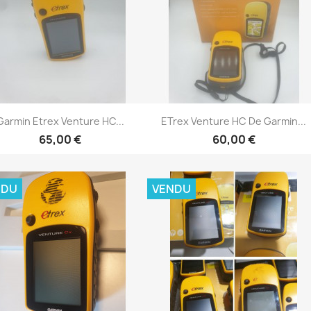
Aperçu rapide
Aperçu rapide


Garmin Etrex Venture HC...
ETrex Venture HC De Garmin...
65,00 €
60,00 €
NDU
VENDU