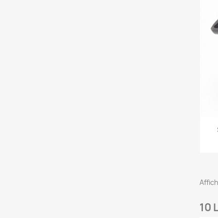
Affic
10 