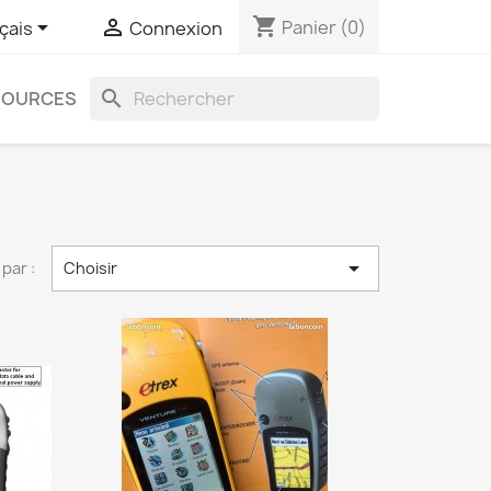
shopping_cart


Panier
(0)
çais
Connexion
search
SOURCES

 par :
Choisir