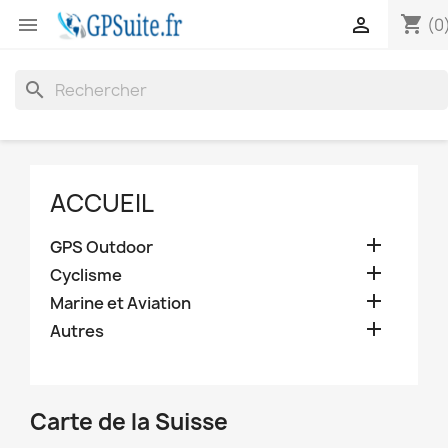
shopping_cart


(0
search
ACCUEIL

GPS Outdoor

Cyclisme

Marine et Aviation

Autres
Carte de la Suisse