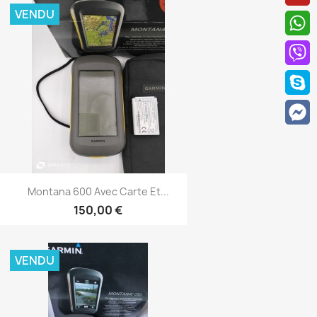
VENDU
Aperçu rapide

Montana 600 Avec Carte Et...
150,00 €
VENDU