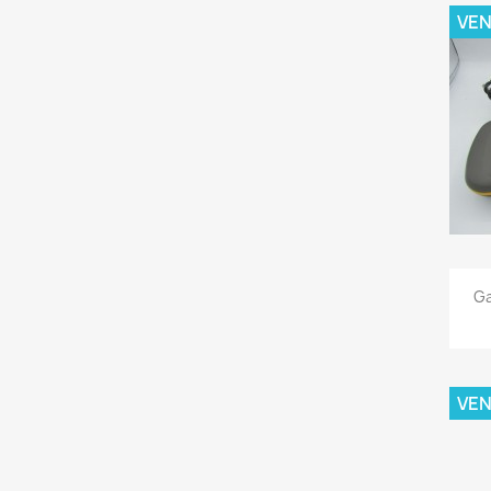
VE
Ga
VE