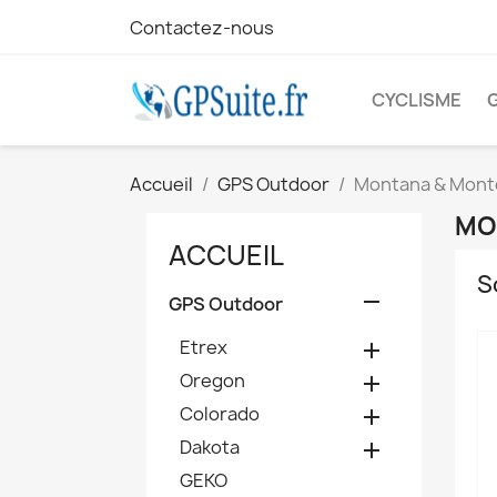
Contactez-nous
CYCLISME
Accueil
GPS Outdoor
Montana & Mont
MO
ACCUEIL
S

GPS Outdoor
Etrex

Oregon

Colorado

Dakota

GEKO