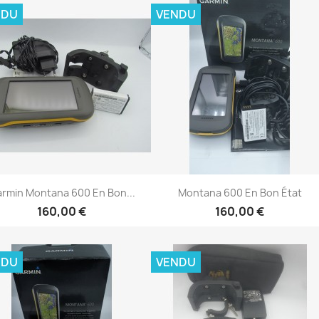
NDU
VENDU
Aperçu rapide
Aperçu rapide


rmin Montana 600 En Bon...
Montana 600 En Bon État
160,00 €
160,00 €
NDU
VENDU