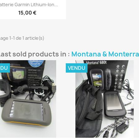
Aperçu rapide

atterie Garmin Lithium-Ion...
15,00 €
age 1-1 de 1 article(s)
Last sold products in :
Montana & Monterr
NDU
VENDU