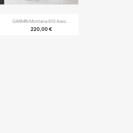
Aperçu rapide

GARMIN Montana 610 Avec...
220,00 €