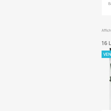
B
Affich
16 
VE