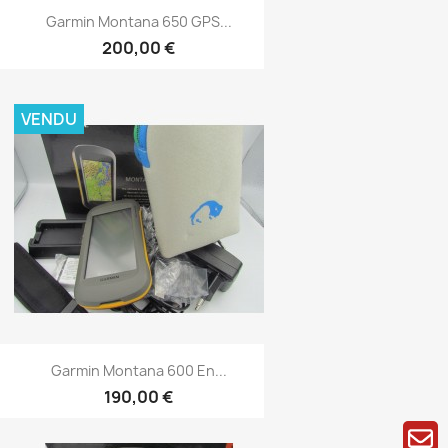
Aperçu rapide

Garmin Montana 650 GPS...
200,00 €
VENDU
Aperçu rapide

Garmin Montana 600 En...
190,00 €