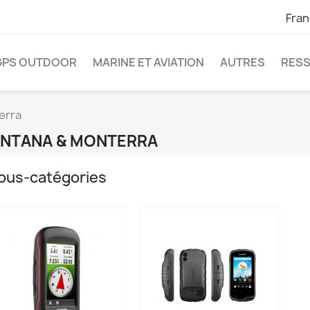
Fran
GPS OUTDOOR
MARINE ET AVIATION
AUTRES
RES
erra
NTANA & MONTERRA
ous-catégories