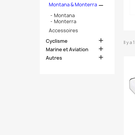
Montana & Monterra

Montana
Monterra
Accessoires

Cyclisme
Il y a

Marine et Aviation

Autres