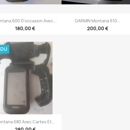
Aperçu rapide
Aperçu rapide


tana 600 D'occasion Avec...
GARMIN Montana 610...
180,00 €
200,00 €
NDU
Aperçu rapide

ntana 680 Avec Cartes Et...
280,00 €