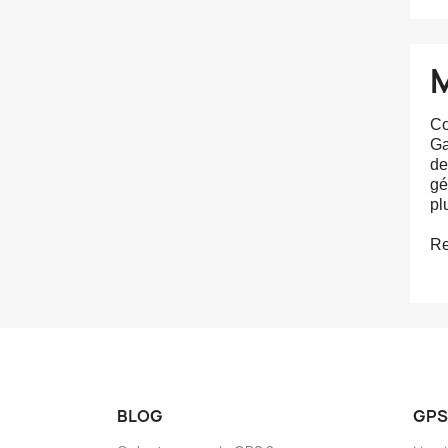
Co
Ga
de
gé
plu
Re
BLOG
GPS