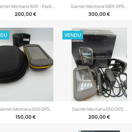
Aperçu rapide
Aperçu rapide


armin Montana 600 – Pack...
Garmin Montana 680t GPS...
200,00 €
300,00 €
NDU
VENDU
Aperçu rapide
Aperçu rapide


Garmin Montana 600 GPS...
Garmin Montana 650 GPS...
150,00 €
200,00 €