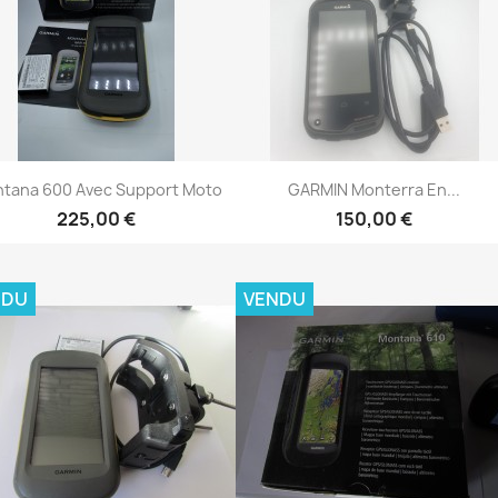
Aperçu rapide
Aperçu rapide


tana 600 Avec Support Moto
GARMIN Monterra En...
225,00 €
150,00 €
NDU
VENDU