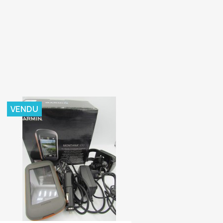
a
VENDU