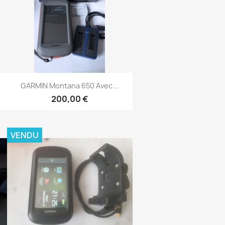
Aperçu rapide

GARMIN Montana 650 Avec...
200,00 €
VENDU