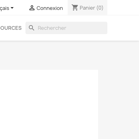
shopping_cart


Panier
(0)
çais
Connexion
search
SOURCES