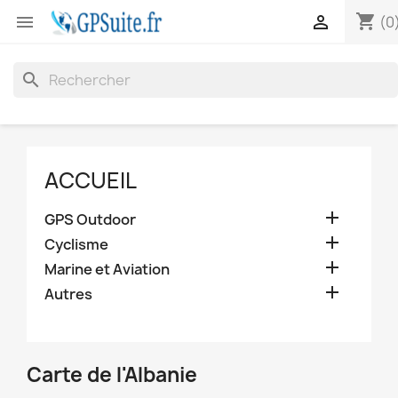
shopping_cart


(0
search
ACCUEIL

GPS Outdoor

Cyclisme

Marine et Aviation

Autres
Carte de l'Albanie