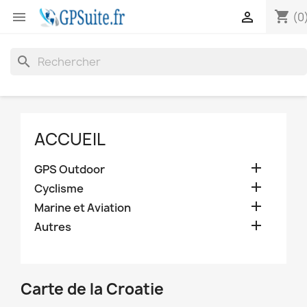
shopping_cart


(0
search
ACCUEIL

GPS Outdoor

Cyclisme

Marine et Aviation

Autres
Carte de la Croatie