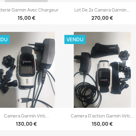
Aperçu rapide
Aperçu rapide


tterie Garmin Avec Chargeur
Lot De 2x Camera Garmin...
15,00 €
270,00 €
NDU
VENDU
Aperçu rapide
Aperçu rapide


Camera Garmin Virb...
Camera D'action Garmin Virb...
130,00 €
150,00 €