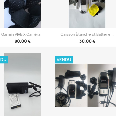
Aperçu rapide
Aperçu rapide


Garmin VIRB X Caméra...
Caisson Étanche Et Batterie...
80,00 €
30,00 €
NDU
VENDU