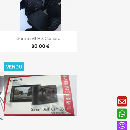
Aperçu rapide

Garmin VIRB X Caméra...
80,00 €
VENDU