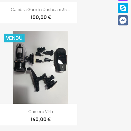
Aperçu rapide

Caméra Garmin Dashcam 35...
100,00 €
VENDU
Aperçu rapide

Camera Virb
140,00 €