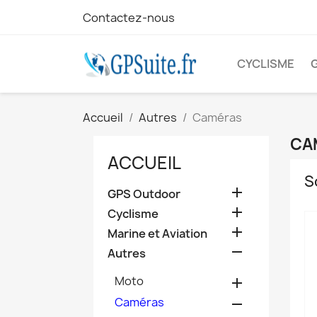
Contactez-nous
CYCLISME
Accueil
Autres
Caméras
CA
ACCUEIL
S

GPS Outdoor

Cyclisme

Marine et Aviation

Autres
Moto

Caméras
