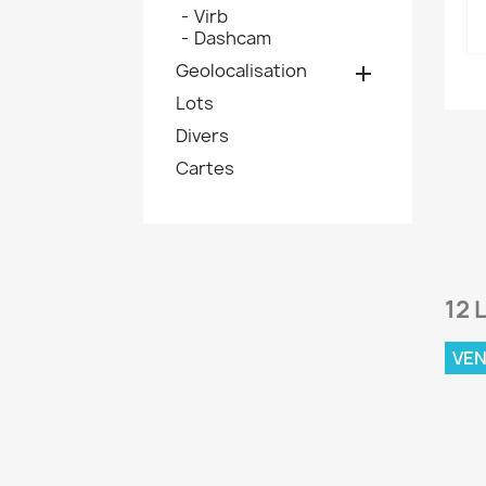
Virb
Dashcam
Geolocalisation

Lots
Divers
Cartes
12 
VE