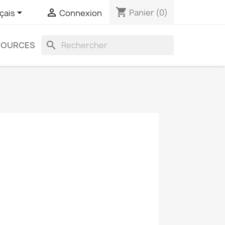
shopping_cart


Panier
(0)
çais
Connexion
search
SOURCES