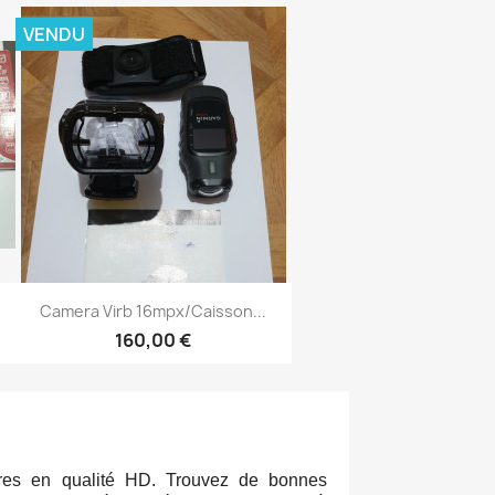
VENDU
Aperçu rapide

Camera Virb 16mpx/Caisson...
160,00 €
ures en qualité HD. Trouvez de bonnes