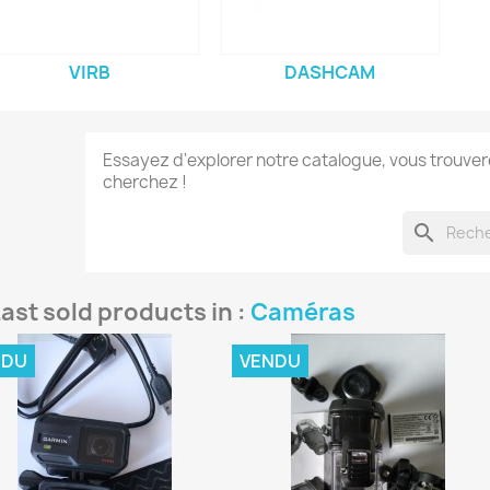
VIRB
DASHCAM
Essayez d'explorer notre catalogue, vous trouve
cherchez !
search
Last sold products in :
Caméras
NDU
VENDU