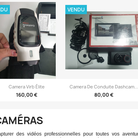
NDU
VENDU
Aperçu rapide
Aperçu rapide


Camera Virb Élite
Camera De Conduite Dashcam...
160,00 €
80,00 €
CAMÉRAS
pturer des vidéos professionnelles pour toutes vos avent