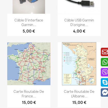
Aperçu rapide
Aperçu rapide


Câble D'interface
Câble USB Garmin
Garmin...
D'origine...
5,00 €
4,00 €
Aperçu rapide
Aperçu rapide


Carte Routable De
Carte Routable De
France...
L'Albanie...
15,00 €
15,00 €