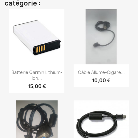
catégorie :
Aperçu rapide
Aperçu rapide


Batterie Garmin Lithium-
Câble Allume-Cigare...
Ion...
10,00 €
15,00 €