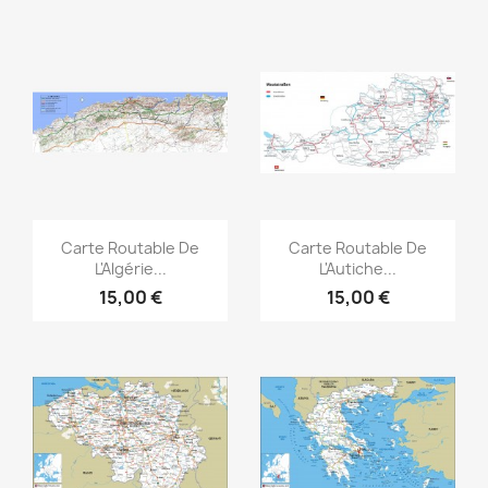
Aperçu rapide
Aperçu rapide


Carte Routable De
Carte Routable De
L'Algérie...
L'Autiche...
15,00 €
15,00 €