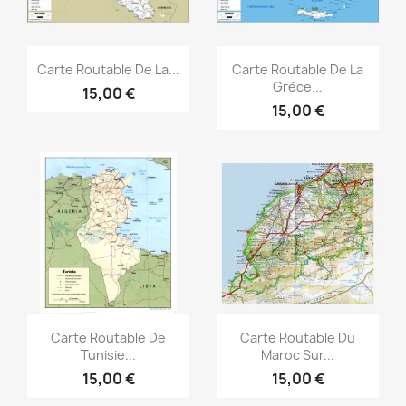
Aperçu rapide
Aperçu rapide


Carte Routable De La...
Carte Routable De La
Grèce...
15,00 €
15,00 €
Aperçu rapide
Aperçu rapide


Carte Routable De
Carte Routable Du
Tunisie...
Maroc Sur...
15,00 €
15,00 €