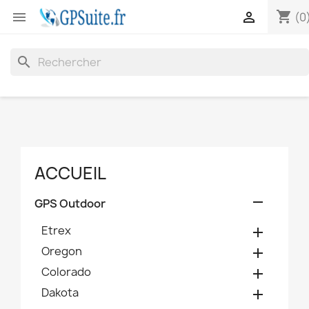
shopping_cart


(0
search
ACCUEIL

GPS Outdoor
Etrex

Oregon

Colorado

Dakota
