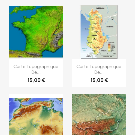
Aperçu rapide
Aperçu rapide


Carte Topographique
Carte Topographique
De...
De...
15,00 €
15,00 €