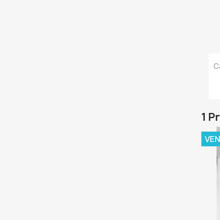
C
1 P
VE