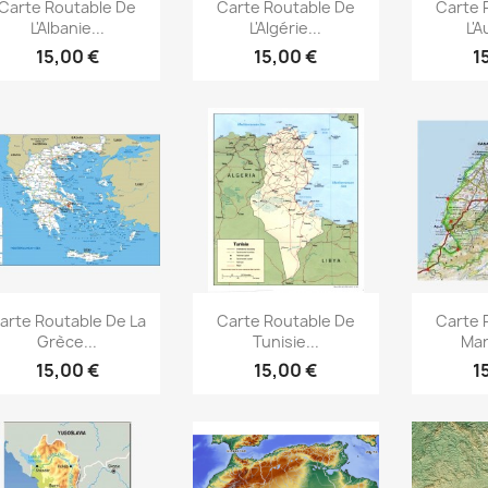
Aperçu rapide
Aperçu rapide
Ape



Carte Routable De
Carte Routable De
Carte 
L'Albanie...
L'Algérie...
L'A
15,00 €
15,00 €
1
Aperçu rapide
Aperçu rapide
Ape



arte Routable De La
Carte Routable De
Carte 
Grèce...
Tunisie...
Mar
15,00 €
15,00 €
1