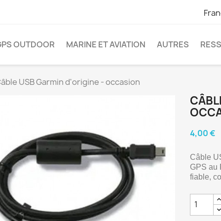
Fran
GPS OUTDOOR
MARINE ET AVIATION
AUTRES
RES
âble USB Garmin d'origine - occasion
CÂBL
OCCA
4,00 €
Câble US
GPS au P
fiable, 