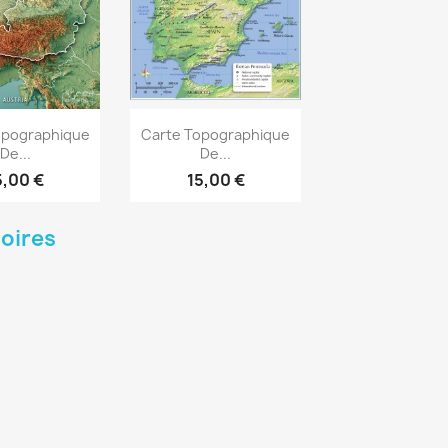
rçu rapide
Aperçu rapide

opographique
Carte Topographique
De...
De...
5,00 €
15,00 €
oires