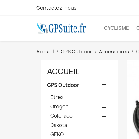
Contactez-nous
CYCLISME
Accueil
GPS Outdoor
Accessoires
C
ACCUEIL

GPS Outdoor
Etrex

Oregon

Colorado

Dakota

GEKO