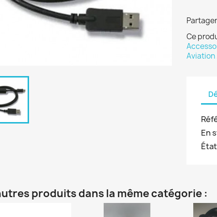
Partage
Ce produ
Accesso
Aviation
Dé
Réf
En 
Éta
autres produits dans la même catégorie :