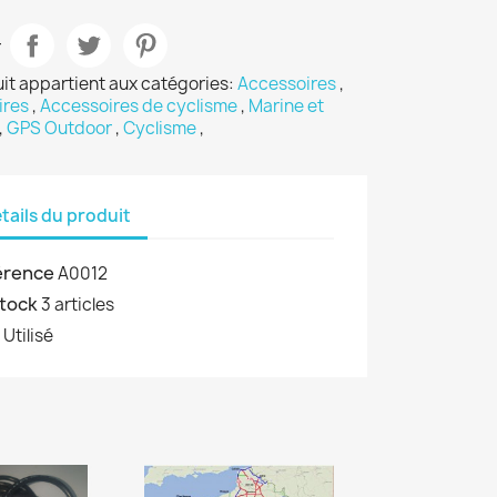
r
it appartient aux catégories:
Accessoires
,
ires
,
Accessoires de cyclisme
,
Marine et
,
GPS Outdoor
,
Cyclisme
,
tails du produit
érence
A0012
stock
3 articles
t
Utilisé