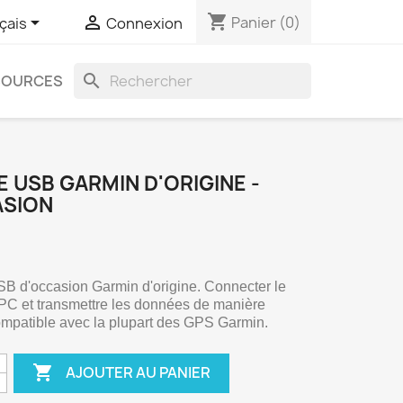
shopping_cart


Panier
(0)
çais
Connexion
search
SOURCES
E USB GARMIN D'ORIGINE -
SION
B d'occasion Garmin d'origine. Connecter le 
C et transmettre les données de manière 
compatible avec la plupart des GPS Garmin.

AJOUTER AU PANIER