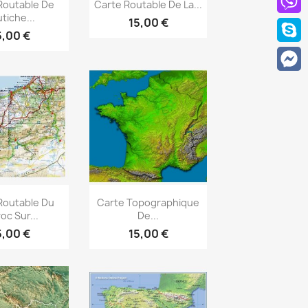
rçu rapide
Aperçu rapide

Routable De
Carte Routable De La...
utiche...
15,00 €
5,00 €
rçu rapide
Aperçu rapide

Routable Du
Carte Topographique
oc Sur...
De...
5,00 €
15,00 €