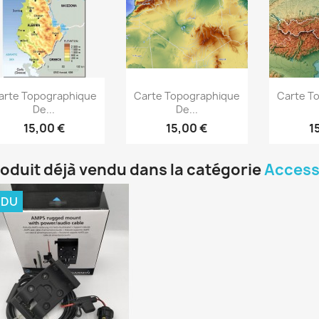
Aperçu rapide
Aperçu rapide
Ape



arte Topographique
Carte Topographique
Carte T
De...
De...
15,00 €
15,00 €
1
roduit déjà vendu dans la catégorie
Access
NDU