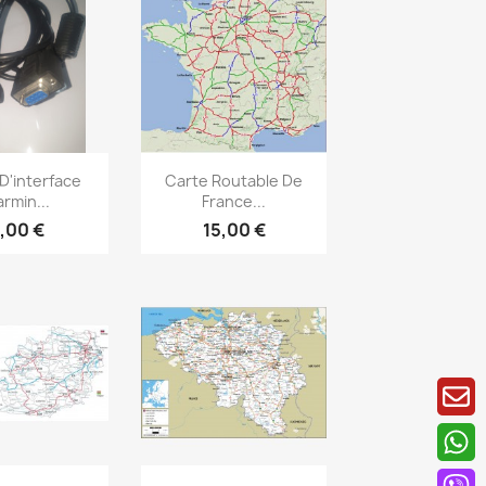
rçu rapide
Aperçu rapide

D'interface
Carte Routable De
rmin...
France...
,00 €
15,00 €