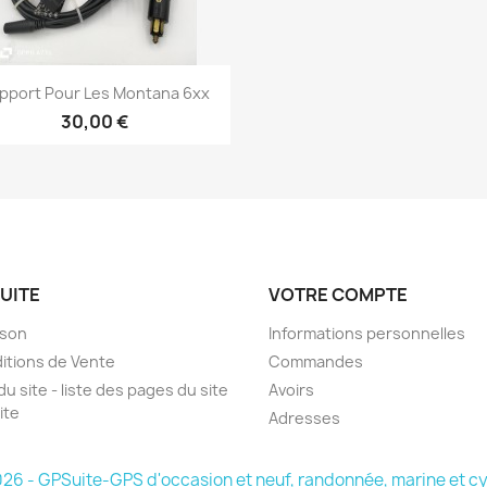
Aperçu rapide

pport Pour Les Montana 6xx
30,00 €
UITE
VOTRE COMPTE
ison
Informations personnelles
itions de Vente
Commandes
du site - liste des pages du site
Avoirs
ite
Adresses
26 - GPSuite-GPS d'occasion et neuf, randonnée, marine et c