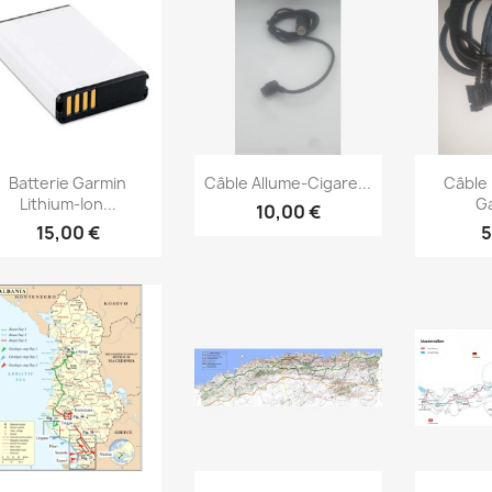
Aperçu rapide
Aperçu rapide
Ape



Batterie Garmin
Câble Allume-Cigare...
Câble 
Lithium-Ion...
Ga
10,00 €
15,00 €
5