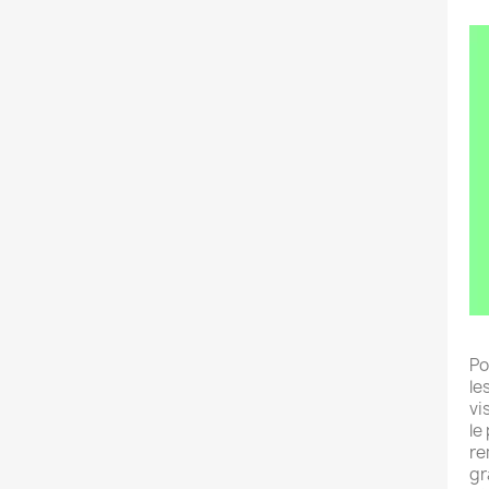
Po
le
vi
le
re
gr