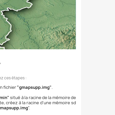
?
ez ces étapes :
n fichier
"gmapsupp.img"
.
min"
situé à la racine de la mémoire de
ante, créez à la racine d'une mémoire sd
gmapsupp.img
".