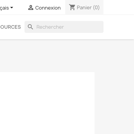
shopping_cart


Panier
(0)
çais
Connexion
search
SOURCES