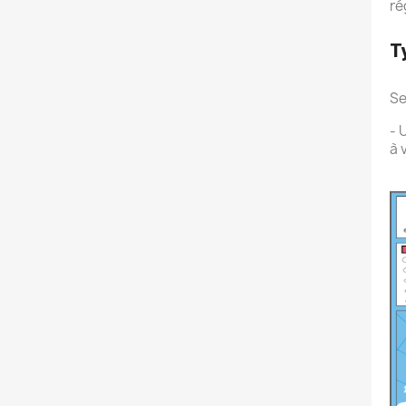
ré
T
Se
- 
à 