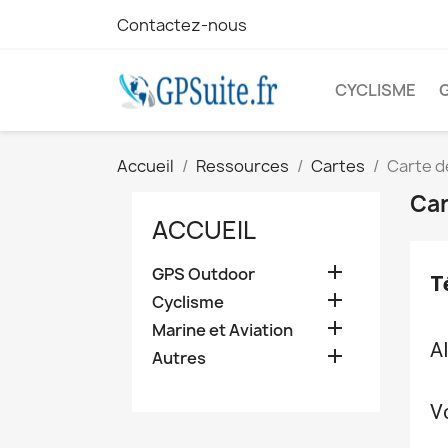
Contactez-nous
CYCLISME
Accueil
Ressources
Cartes
Carte d
Car
ACCUEIL

GPS Outdoor
T

Cyclisme

Marine et Aviation
Al

Autres
Vo