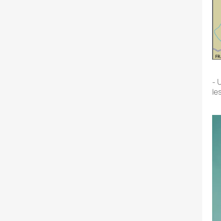
- 
le