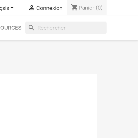
shopping_cart


Panier
(0)
çais
Connexion
search
SOURCES