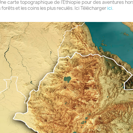
Une carte topographique de l'Éthiopie pour des aventures hor
s forêts et les coins les plus reculés. Ici Télécharger
ici
.