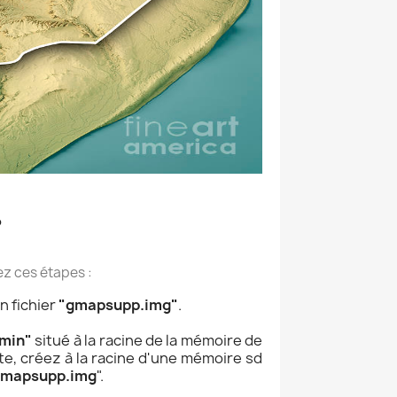
?
ez ces étapes :
n fichier
"gmapsupp.img"
.
min"
situé à la racine de la mémoire de
ante, créez à la racine d'une mémoire sd
gmapsupp.img
".