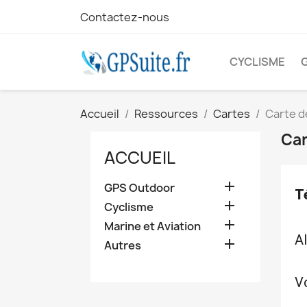
Contactez-nous
CYCLISME
Accueil
Ressources
Cartes
Carte de
Car
ACCUEIL

GPS Outdoor
T

Cyclisme

Marine et Aviation
Al

Autres
Vo