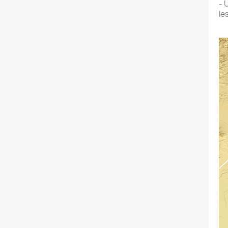
- 
le