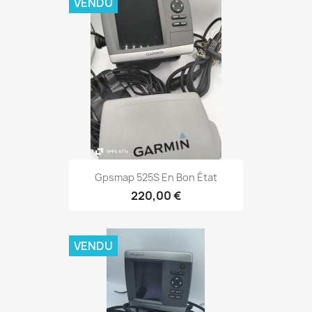
VENDU
Aperçu rapide

Gpsmap 525S En Bon État
220,00 €
VENDU