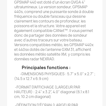
GPSMAP 440 est doté d'un écran QVGA 4"
ultralumineux. La version sondeur, GPSMAP
440s, comprend une puissante sonde à double
fréquence ou double faisceau qui dessine
clairement les contours de profondeur, les
poissons et la structure. Votre appareil est
également compatible CANet™. Il vous permet
donc de partager des données de sondeur
avec d'autres traceurs sur votre bateau.
Versions compatibles météo, les GPSMAP 440x
et 440sx dotés de l'antenne GXM 31, affichent
les données météo satellite XM, y compris les
données radar NEXRAD.
Principales fonctions :
-DIMENSIONS PHYSIQUES : 5.7" x 5.0" x 2.7" ;
(14.5 x 12.7 x 6.9 cm)
-FORMAT D'AFFICHAGE (LARGEUR PAR
HAUTEUR) : 2.4" x 3.2", 4.0" diagonal (6.1 x 8.1
cm, 10.2 cm diagonal)
-DÉFINITION D'ÉCRAN (LARGEUR PAR