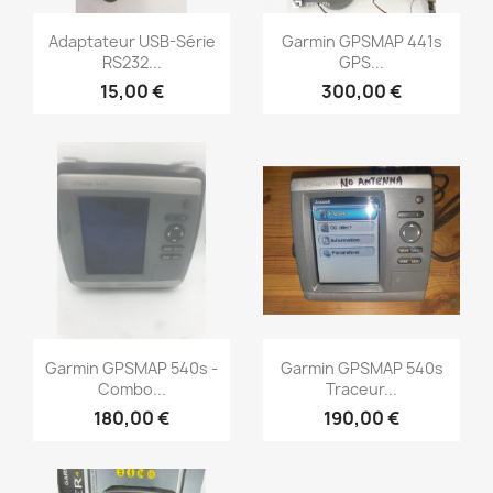
Aperçu rapide
Aperçu rapide


Adaptateur USB-Série
Garmin GPSMAP 441s
RS232...
GPS...
15,00 €
300,00 €
Aperçu rapide
Aperçu rapide


Garmin GPSMAP 540s -
Garmin GPSMAP 540s
Combo...
Traceur...
180,00 €
190,00 €