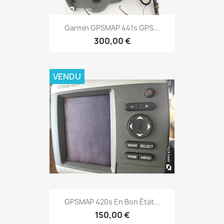
Aperçu rapide

Garmin GPSMAP 441s GPS...
300,00 €
VENDU
Aperçu rapide

GPSMAP 420s En Bon État...
150,00 €