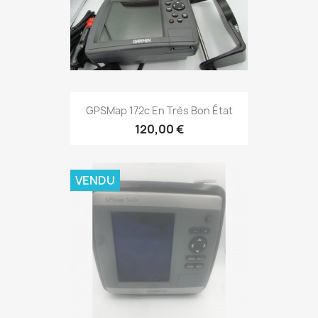
Aperçu rapide

GPSMap 172c En Très Bon État
120,00 €
VENDU