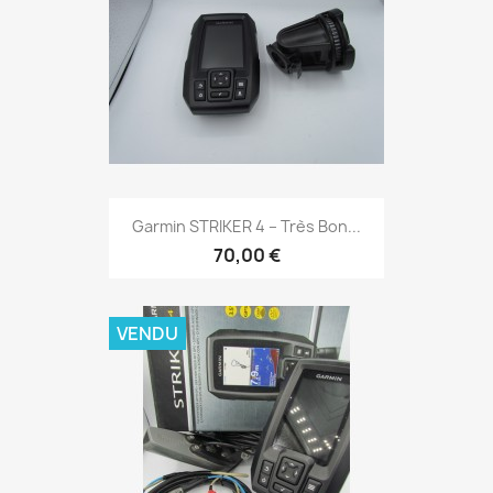
Aperçu rapide

Garmin STRIKER 4 – Très Bon...
70,00 €
VENDU