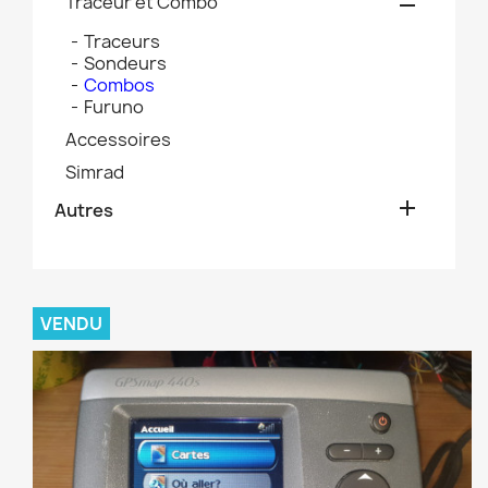
Traceur et Combo

Traceurs
Sondeurs
Combos
Furuno
Accessoires
Simrad

Autres
VENDU