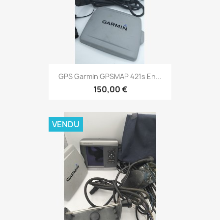
Aperçu rapide

GPS Garmin GPSMAP 421s En...
150,00 €
VENDU