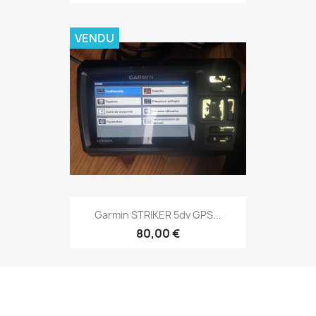
VENDU
Aperçu rapide

Garmin STRIKER 5dv GPS...
80,00 €