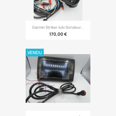
Aperçu rapide

Garmin Striker 4dv Sondeur...
170,00 €
VENDU