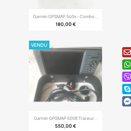
Aperçu rapide

Garmin GPSMAP 540s - Combo...
180,00 €
VENDU
Aperçu rapide

Garmin GPSMAP 6008 Traceur...
550,00 €