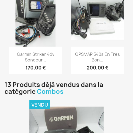
Aperçu rapide
Aperçu rapide


Garmin Striker 4dv
GPSMAP 540s En Très
Sondeur...
Bon...
170,00 €
200,00 €
13 Produits déjà vendus dans la
catégorie
Combos
VENDU