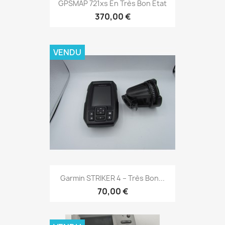
Aperçu rapide

GPSMAP 721xs En Très Bon État
370,00 €
VENDU
Aperçu rapide

Garmin STRIKER 4 – Très Bon...
70,00 €