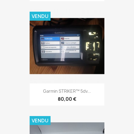
VENDU
Aperçu rapide

Garmin STRIKER™ 5dv...
80,00 €
VENDU