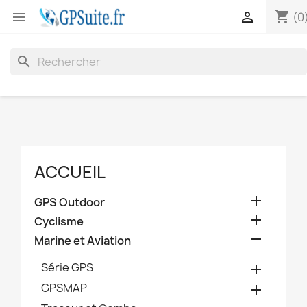
shopping_cart


(0
search
ACCUEIL

GPS Outdoor

Cyclisme

Marine et Aviation
Série GPS

GPSMAP
