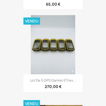
65,00 €
VENDU
Aperçu rapide

Lot De 5 GPS Garmin ETrex...
270,00 €
VENDU