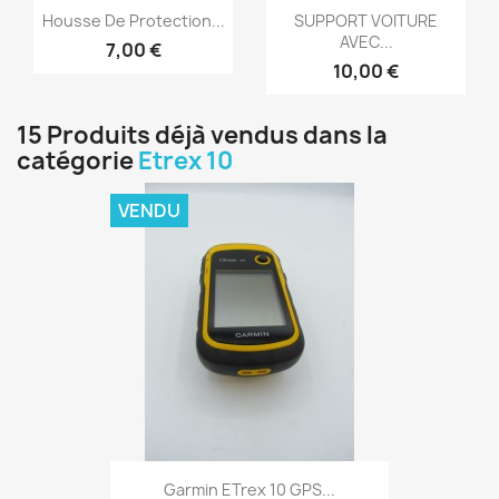
Aperçu rapide
Aperçu rapide


Housse De Protection...
SUPPORT VOITURE
AVEC...
7,00 €
+1
10,00 €
15 Produits déjà vendus dans la
catégorie
Etrex 10
VENDU
Aperçu rapide

Garmin ETrex 10 GPS...