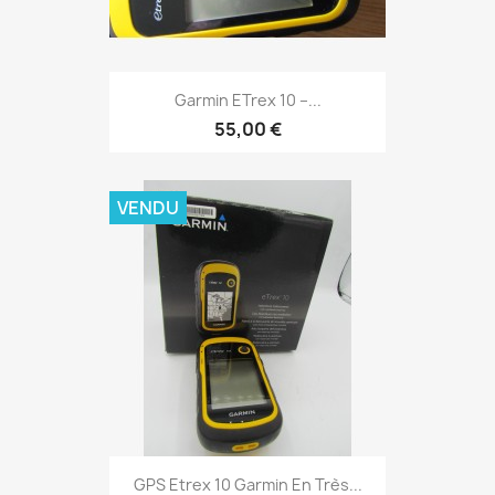
Aperçu rapide

Garmin ETrex 10 –...
55,00 €
VENDU
Aperçu rapide

GPS Etrex 10 Garmin En Très...