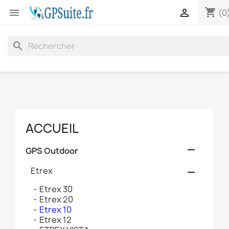
shopping_cart


(0
search
ACCUEIL

GPS Outdoor
Etrex

Etrex 30
Etrex 20
Etrex 10
Etrex 12