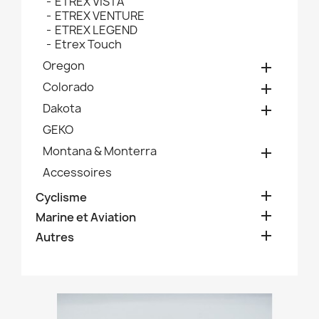
ETREX VISTA
ETREX VENTURE
ETREX LEGEND
Etrex Touch
Oregon

Colorado

Dakota

GEKO
Montana & Monterra

Accessoires

Cyclisme

Marine et Aviation

Autres