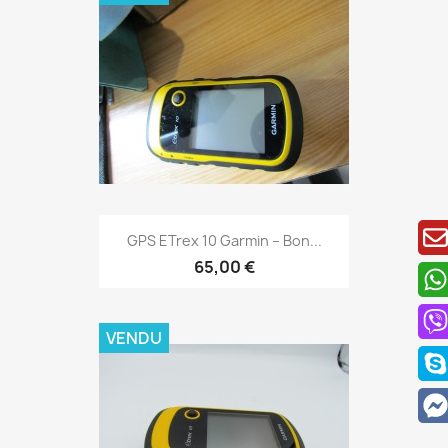
Aperçu rapide

GPS ETrex 10 Garmin – Bon...
65,00 €
VENDU