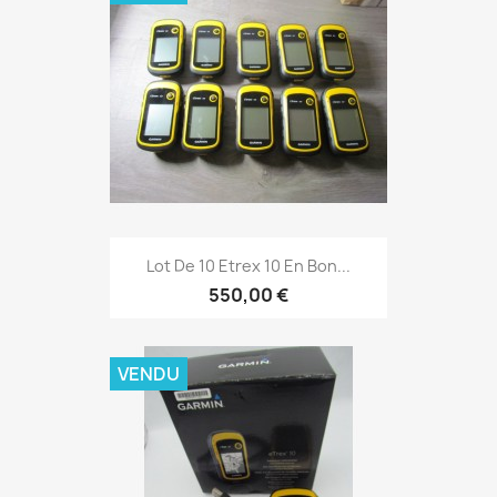
Aperçu rapide

Lot De 10 Etrex 10 En Bon...
550,00 €
VENDU