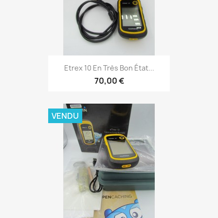
Aperçu rapide

Etrex 10 En Très Bon État...
70,00 €
VENDU