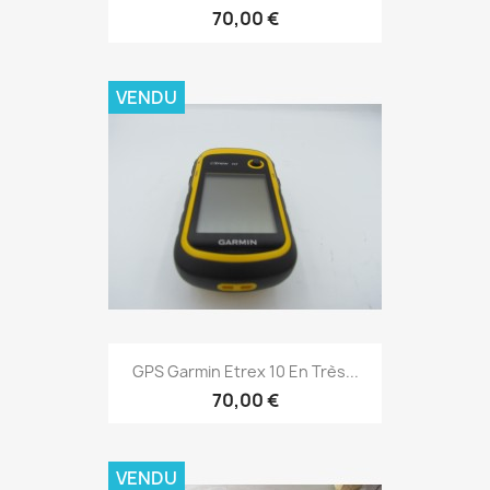
70,00 €
VENDU
Aperçu rapide

GPS Garmin Etrex 10 En Très...
70,00 €
VENDU