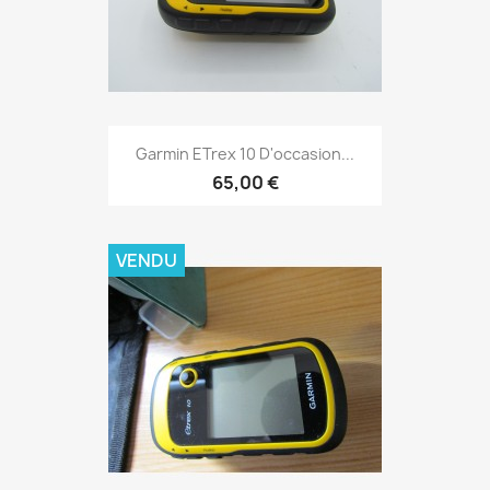
Aperçu rapide

Garmin ETrex 10 D'occasion...
65,00 €
VENDU