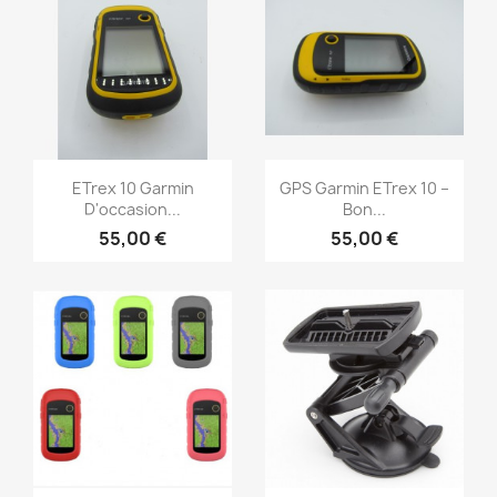
Aperçu rapide
Aperçu rapide


ETrex 10 Garmin
GPS Garmin ETrex 10 –
D'occasion...
Bon...
55,00 €
55,00 €