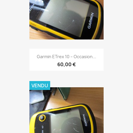
Aperçu rapide

Garmin ETrex 10 – Occasion...
60,00 €
VENDU