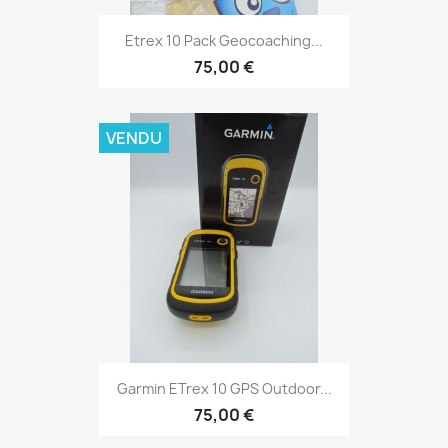
Aperçu rapide

Etrex 10 Pack Geocoaching...
75,00 €
VENDU
Aperçu rapide

Garmin ETrex 10 GPS Outdoor...
75,00 €