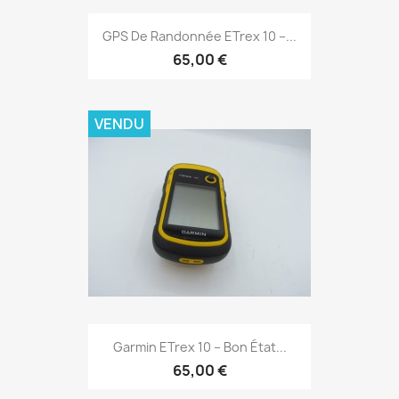
Aperçu rapide

GPS De Randonnée ETrex 10 –...
65,00 €
VENDU
Aperçu rapide

Garmin ETrex 10 – Bon État...
65,00 €