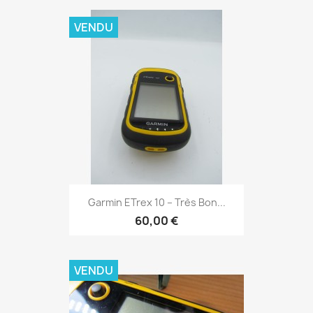
VENDU
Aperçu rapide

Garmin ETrex 10 – Très Bon...
60,00 €
VENDU