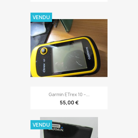
VENDU
Aperçu rapide

Garmin ETrex 10 –...
55,00 €
VENDU