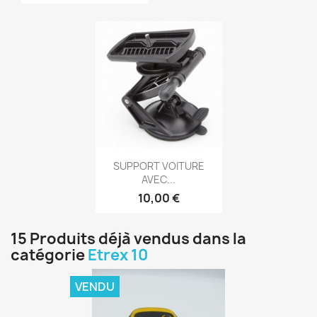
Aperçu rapide

SUPPORT VOITURE
AVEC...
10,00 €
15 Produits déjà vendus dans la
catégorie
Etrex 10
VENDU