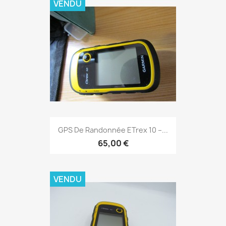
VENDU
Aperçu rapide

GPS De Randonnée ETrex 10 –...
65,00 €
VENDU