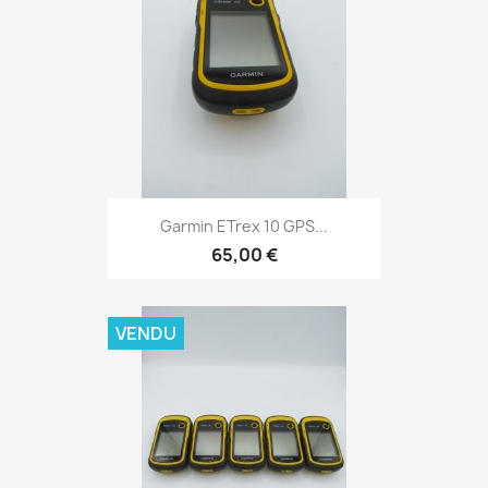
Aperçu rapide

Garmin ETrex 10 GPS...
65,00 €
VENDU