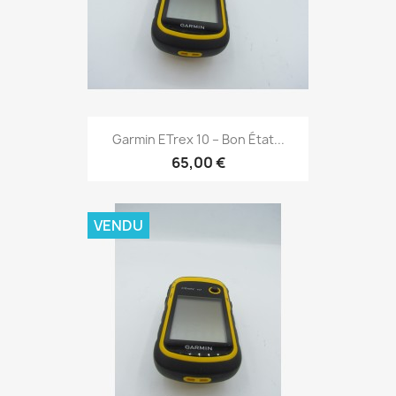
Aperçu rapide

Garmin ETrex 10 – Bon État...
65,00 €
VENDU