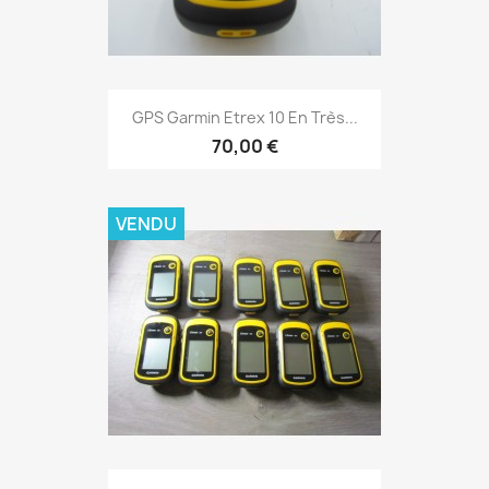
Aperçu rapide

GPS Garmin Etrex 10 En Très...
70,00 €
VENDU