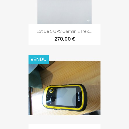
Aperçu rapide

Lot De 5 GPS Garmin ETrex...
270,00 €
VENDU