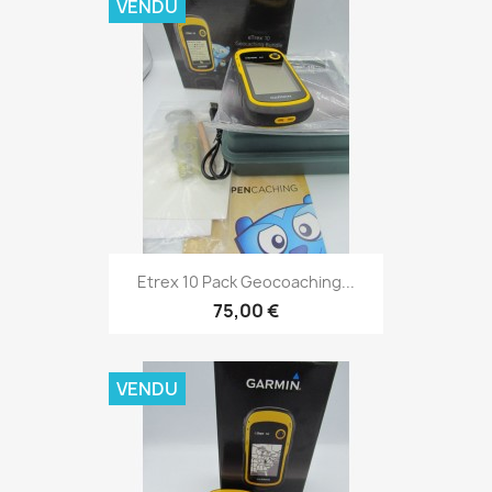
VENDU
Aperçu rapide

Etrex 10 Pack Geocoaching...
75,00 €
VENDU