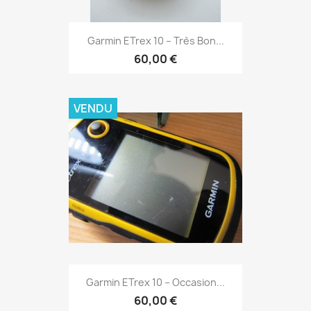
Aperçu rapide

Garmin ETrex 10 – Très Bon...
60,00 €
VENDU
Aperçu rapide

Garmin ETrex 10 – Occasion...
60,00 €