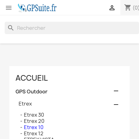
shopping_cart


(0
search
ACCUEIL

GPS Outdoor
Etrex

Etrex 30
Etrex 20
Etrex 10
Etrex 12