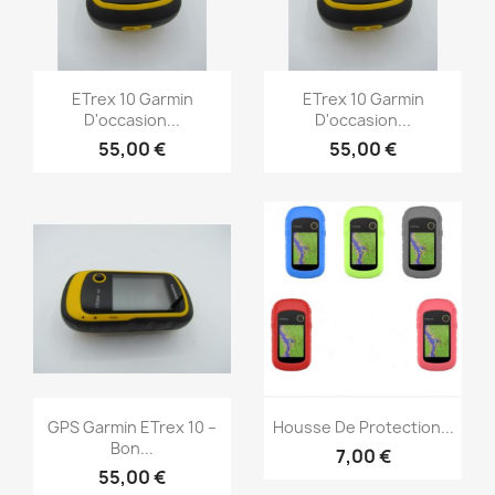
Aperçu rapide
Aperçu rapide


ETrex 10 Garmin
ETrex 10 Garmin
D'occasion...
D'occasion...
55,00 €
55,00 €
Aperçu rapide
Aperçu rapide


GPS Garmin ETrex 10 –
Housse De Protection...
Bon...
7,00 €
+1
55,00 €