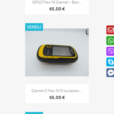
Aperçu rapide

GPS ETrex 10 Garmin – Bon...
65,00 €
VENDU
Aperçu rapide

Garmin ETrex 10 D'occasion...
65,00 €