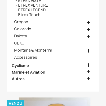
ETREX VISTA
ETREX VENTURE
ETREX LEGEND
Etrex Touch
Oregon

Colorado

Dakota

GEKO
Montana & Monterra

Accessoires

Cyclisme

Marine et Aviation

Autres
VENDU