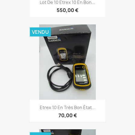
Aperçu rapide

Lot De 10 Etrex 10 En Bon...
550,00 €
VENDU
Aperçu rapide

Etrex 10 En Très Bon État...
70,00 €