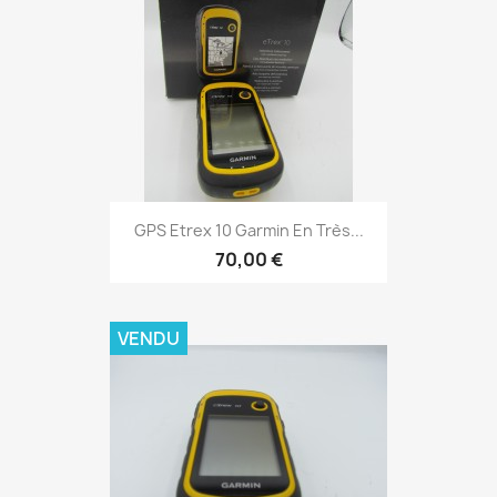
Aperçu rapide

GPS Etrex 10 Garmin En Très...
70,00 €
VENDU