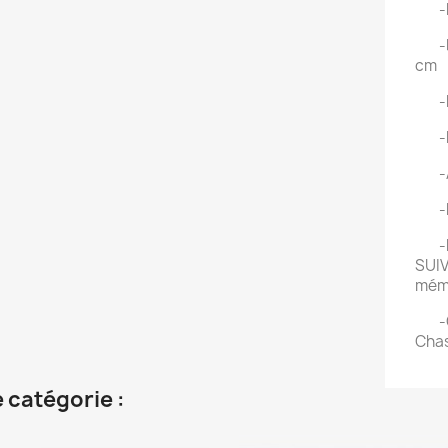
-POI
-DI
cm
-BAT
-Poi
-Au
-Et
-Mé
SUIV
mémo
-Ca
Cha
 catégorie :