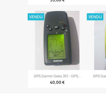
VENDU
VENDU
Aperçu rapide


GPS Garmin Geko 301 - GPS...
GPS Gar
40,00 €