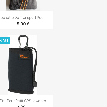
Aperçu rapide

Pochette De Transport Pour...
5,00 €
ENDU
Aperçu rapide

Etui Pour Petit GPS Lowepro
7,00 €