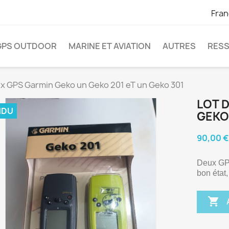
Fran
GPS OUTDOOR
MARINE ET AVIATION
AUTRES
RES
 x GPS Garmin Geko un Geko 201 eT un Geko 301
LOT 
NDU
GEKO 
90,00 €
Deux GPS
bon état,
