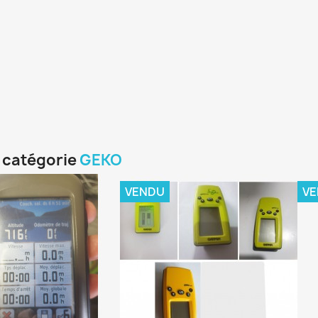
a catégorie
GEKO
VENDU
V