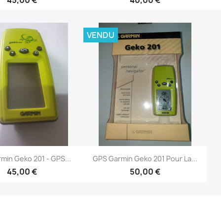
VENDU
Aperçu rapide
Aperçu rapide

min Geko 201 - GPS...
GPS Garmin Geko 201 Pour La...
45,00 €
50,00 €