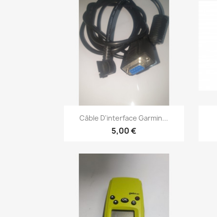
Aperçu rapide

Câble D'interface Garmin...
5,00 €