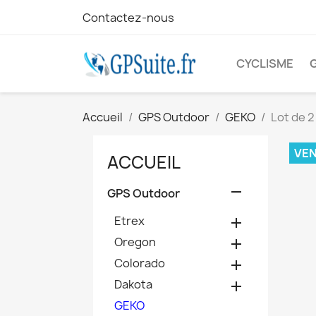
Contactez-nous
CYCLISME
Accueil
GPS Outdoor
GEKO
Lot de 2
VE
ACCUEIL

GPS Outdoor
Etrex

Oregon

Colorado

Dakota

GEKO