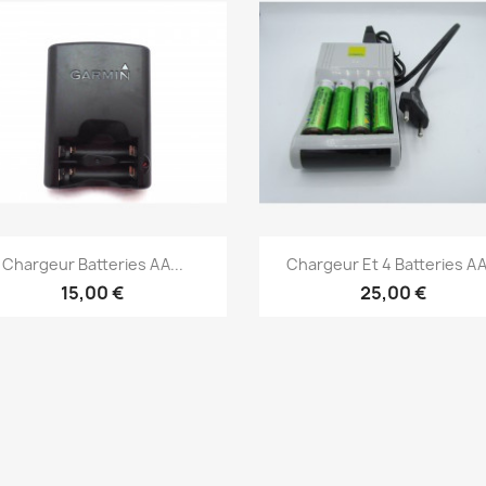
Aperçu rapide
Aperçu rapide


Chargeur Batteries AA...
Chargeur Et 4 Batteries AA.
15,00 €
25,00 €