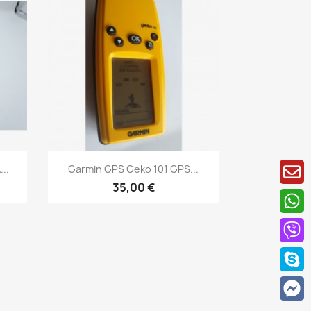
Aperçu rapide

..
Garmin GPS Geko 101 GPS...
35,00 €