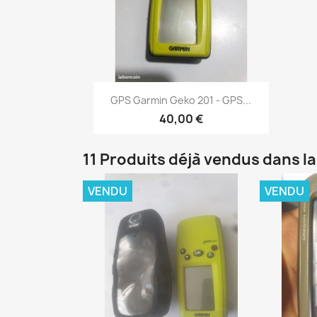
Aperçu rapide

GPS Garmin Geko 201 - GPS...
40,00 €
11 Produits déjà vendus dans l
VENDU
VENDU