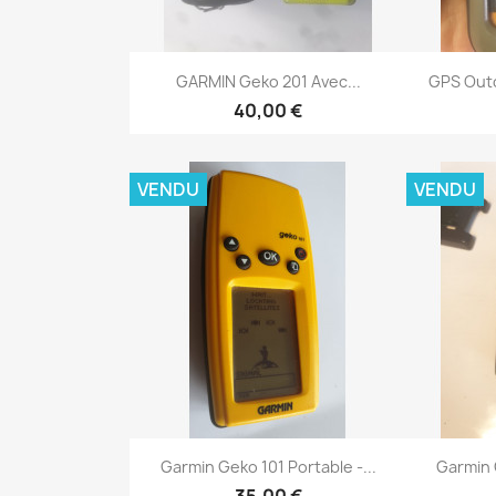
Aperçu rapide


GARMIN Geko 201 Avec...
GPS Outd
40,00 €
VENDU
VENDU
Aperçu rapide


Garmin Geko 101 Portable -...
Garmin G
35,00 €