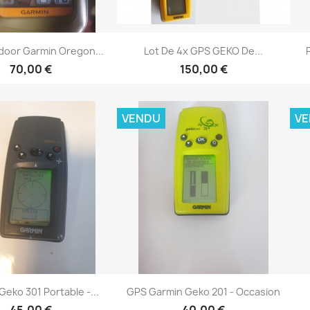
Aperçu rapide
Aperçu rapide

oor Garmin Oregon...
Lot De 4x GPS GEKO De...
70,00 €
150,00 €
VENDU
V
Aperçu rapide
Aperçu rapide

eko 301 Portable -...
GPS Garmin Geko 201 - Occasion
45,00 €
40,00 €