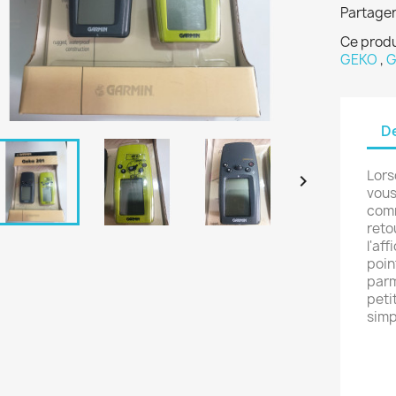
Partage
Ce produ
GEKO
,
G
De
Lors

vous
comm
reto
l'af
poin
parm
petit
simp
Pri