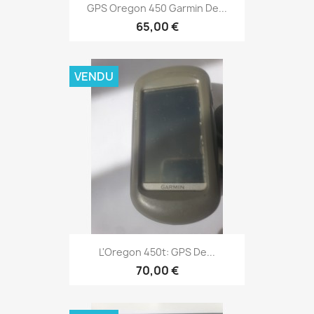
Aperçu rapide

GPS Oregon 450 Garmin De...
65,00 €
VENDU
Aperçu rapide

L'Oregon 450t: GPS De...
70,00 €