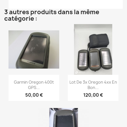
3 autres produits dans la même
catégorie :
Aperçu rapide
Aperçu rapide


Garmin Oregon 400t
Lot De 3x Oregon 4xx En
GPS...
Bon...
50,00 €
120,00 €