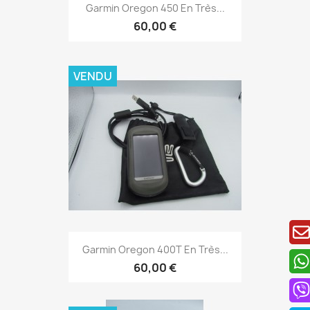
Aperçu rapide

Garmin Oregon 450 En Très...
60,00 €
VENDU
Aperçu rapide

Garmin Oregon 400T En Très...
60,00 €