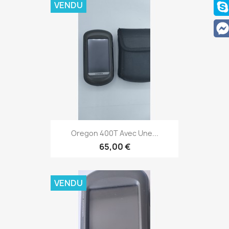
VENDU
Aperçu rapide

Oregon 400T Avec Une...
65,00 €
VENDU