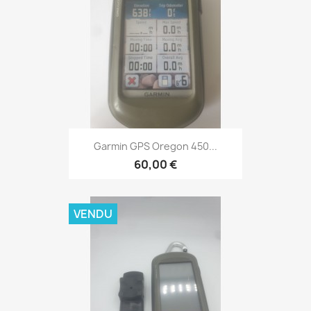
Aperçu rapide

Garmin GPS Oregon 450...
60,00 €
VENDU