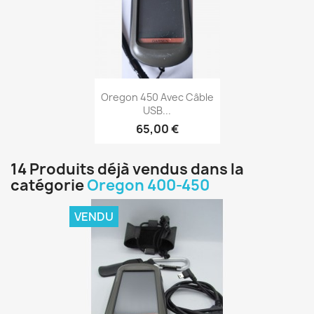
Aperçu rapide

Oregon 450 Avec Câble
USB...
65,00 €
14 Produits déjà vendus dans la
catégorie
Oregon 400-450
VENDU