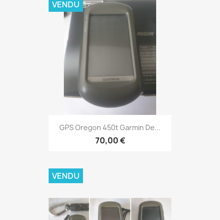
VENDU
Aperçu rapide

GPS Oregon 450t Garmin De...
70,00 €
VENDU