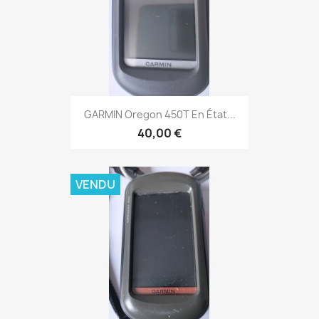
Aperçu rapide

GARMIN Oregon 450T En État...
40,00 €
VENDU