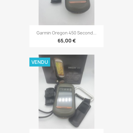
Aperçu rapide

Garmin Oregon 450 Second...
65,00 €
VENDU