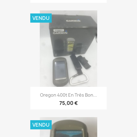
VENDU
Aperçu rapide

Oregon 400t En Très Bon...
75,00 €
VENDU