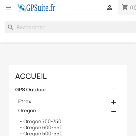
shopping_cart


(0
search
ACCUEIL

GPS Outdoor
Etrex

Oregon

Oregon 700-750
Oregon 600-650
Oregon 500-550