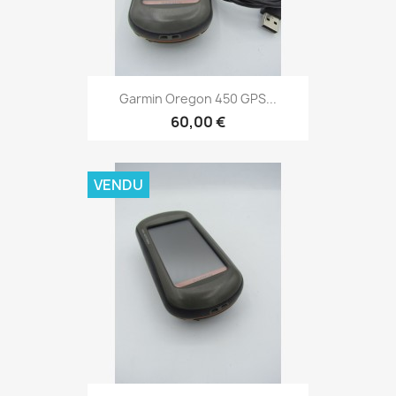
Aperçu rapide

Garmin Oregon 450 GPS...
60,00 €
VENDU