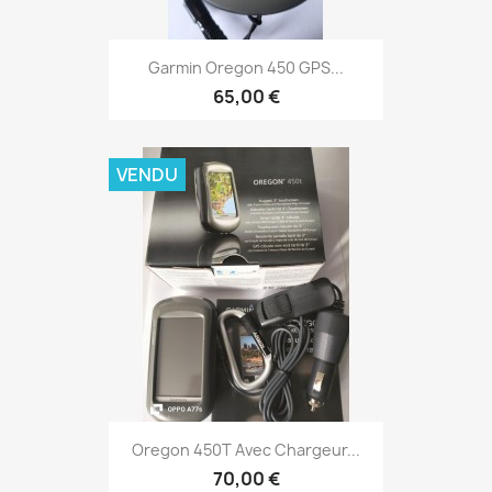
Aperçu rapide

Garmin Oregon 450 GPS...
65,00 €
VENDU
Aperçu rapide

Oregon 450T Avec Chargeur...
70,00 €