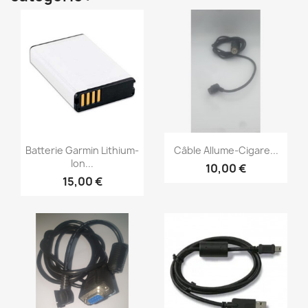
Aperçu rapide
Aperçu rapide


Batterie Garmin Lithium-
Câble Allume-Cigare...
Ion...
10,00 €
15,00 €