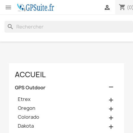
shopping_cart


(0
search
ACCUEIL

GPS Outdoor
Etrex

Oregon

Colorado

Dakota
