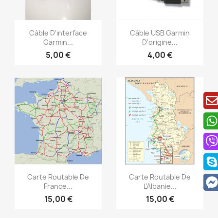
Aperçu rapide
Aperçu rapide


Câble D'interface
Câble USB Garmin
Garmin...
D'origine...
5,00 €
4,00 €
Aperçu rapide
Aperçu rapide


Carte Routable De
Carte Routable De
France...
L'Albanie...
15,00 €
15,00 €