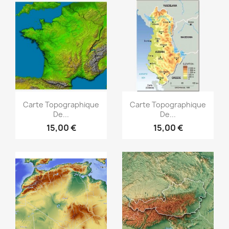
Aperçu rapide
Aperçu rapide


Carte Topographique
Carte Topographique
De...
De...
15,00 €
15,00 €