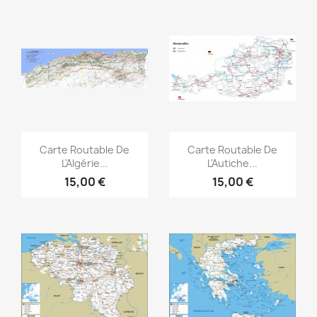
Aperçu rapide
Aperçu rapide


Carte Routable De
Carte Routable De
L'Algérie...
L'Autiche...
15,00 €
15,00 €