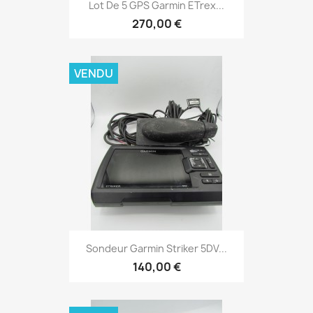
Aperçu rapide

Lot De 5 GPS Garmin ETrex...
270,00 €
VENDU
Aperçu rapide

Sondeur Garmin Striker 5DV...
140,00 €