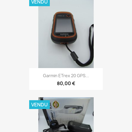
VENDU
Aperçu rapide

Garmin ETrex 20 GPS...
80,00 €
VENDU