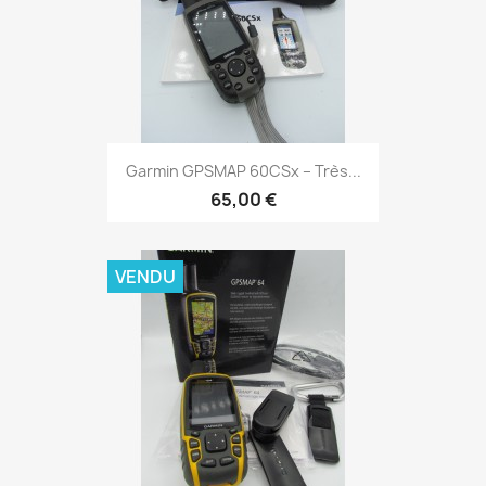
Aperçu rapide

Garmin GPSMAP 60CSx – Très...
65,00 €
VENDU