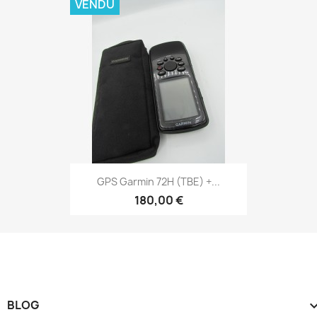
VENDU
Aperçu rapide

GPS Garmin 72H (TBE) +...
180,00 €
BLOG