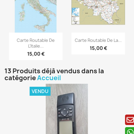
Aperçu rapide
Aperçu rapide


Carte Routable De
Carte Routable De La...
L'Italie...
15,00 €
15,00 €
13 Produits déjà vendus dans la
catégorie
Accueil
VENDU