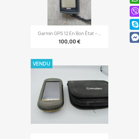
Aperçu rapide

Garmin GPS 12 En Bon État –...
100,00 €
VENDU