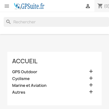
shopping_cart


(0
search
ACCUEIL

GPS Outdoor

Cyclisme

Marine et Aviation

Autres