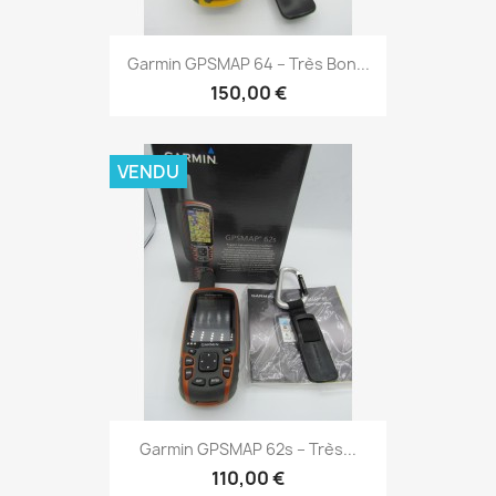
Aperçu rapide

Garmin GPSMAP 64 – Très Bon...
150,00 €
VENDU
Aperçu rapide

Garmin GPSMAP 62s – Très...
110,00 €