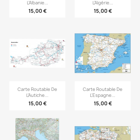
L'Albanie...
L'Algérie...
15,00 €
15,00 €
Aperçu rapide
Aperçu rapide


Carte Routable De
Carte Routable De
L'Autiche...
L'Espagne...
15,00 €
15,00 €