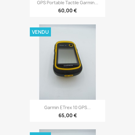
Aperçu rapide

GPS Portable Tactile Garmin...
60,00 €
VENDU
Aperçu rapide

Garmin ETrex 10 GPS...
65,00 €