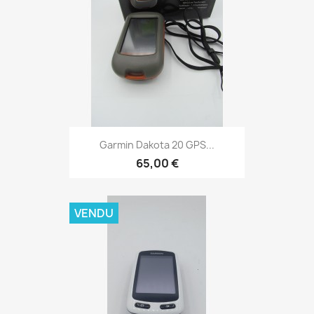
Aperçu rapide

Garmin Dakota 20 GPS...
65,00 €
VENDU