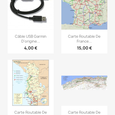
Aperçu rapide
Aperçu rapide


Câble USB Garmin
Carte Routable De
D'origine...
France...
4,00 €
15,00 €
Aperçu rapide
Aperçu rapide


Carte Routable De
Carte Routable De