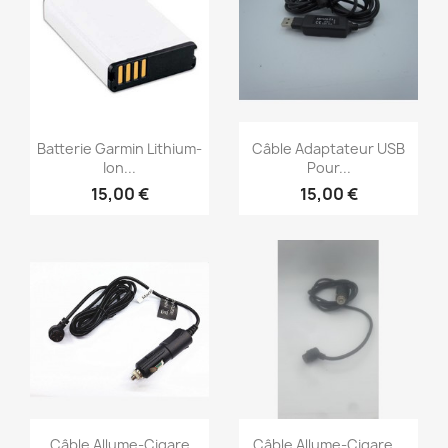
Aperçu rapide
Aperçu rapide


Batterie Garmin Lithium-
Câble Adaptateur USB
Ion...
Pour...
15,00 €
15,00 €
Aperçu rapide
Aperçu rapide


Câble Allume-Cigare
Câble Allume-Cigare...