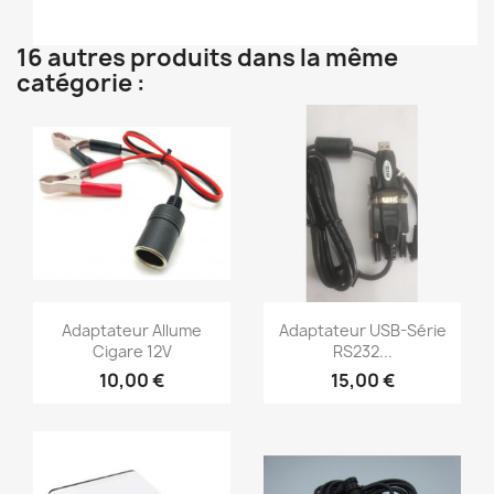
16 autres produits dans la même
catégorie :
Aperçu rapide
Aperçu rapide


Adaptateur Allume
Adaptateur USB-Série
Cigare 12V
RS232...
10,00 €
15,00 €