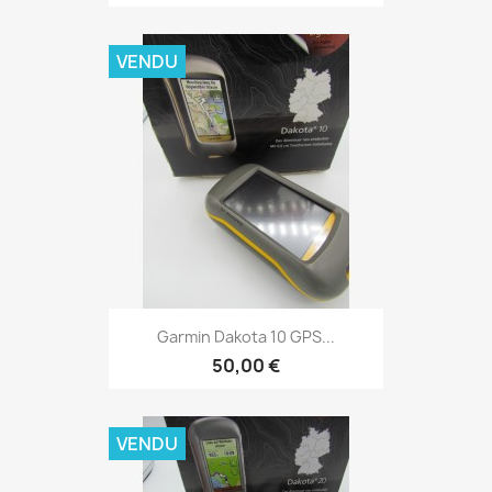
VENDU
Aperçu rapide

Garmin Dakota 10 GPS...
50,00 €
VENDU