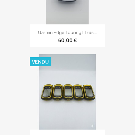
Aperçu rapide

Garmin Edge Touring | Très...
60,00 €
VENDU