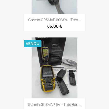
Aperçu rapide

Garmin GPSMAP 60CSx – Très...
65,00 €
VENDU
Aperçu rapide

Garmin GPSMAP 64 – Très Bon...