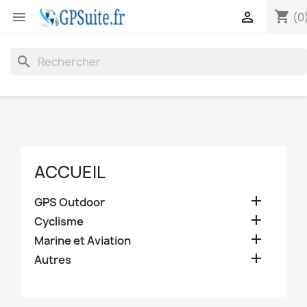
shopping_cart


(0
search
ACCUEIL

GPS Outdoor

Cyclisme

Marine et Aviation

Autres