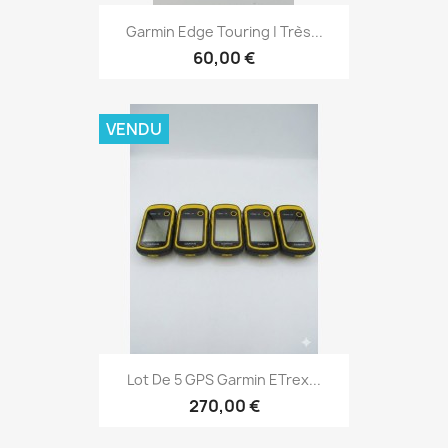
Aperçu rapide

Garmin Edge Touring | Très...
60,00 €
VENDU
Aperçu rapide

Lot De 5 GPS Garmin ETrex...
270,00 €