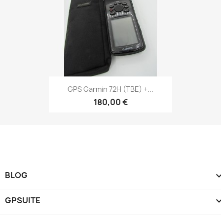
Aperçu rapide

GPS Garmin 72H (TBE) +...
180,00 €
BLOG
GPSUITE