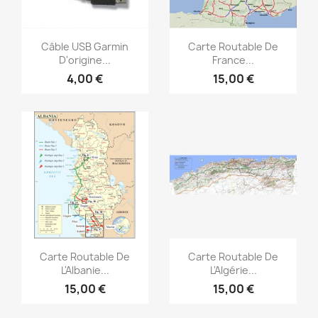
Aperçu rapide
Aperçu rapide


Câble USB Garmin
Carte Routable De
D'origine...
France...
4,00 €
15,00 €
Aperçu rapide
Aperçu rapide


Carte Routable De
Carte Routable De
L'Albanie...
L'Algérie...
15,00 €
15,00 €