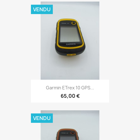
VENDU
Aperçu rapide

Garmin ETrex 10 GPS...
65,00 €
VENDU