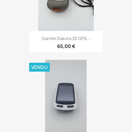
Aperçu rapide

Garmin Dakota 20 GPS...
65,00 €
VENDU