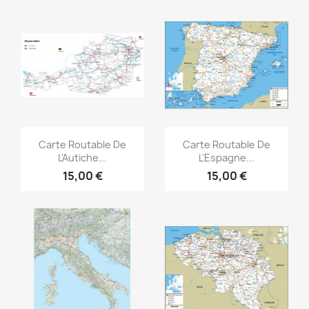
Aperçu rapide
Aperçu rapide


Carte Routable De
Carte Routable De
L'Autiche...
L'Espagne...
15,00 €
15,00 €