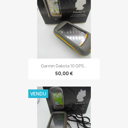
Aperçu rapide

Garmin Dakota 10 GPS...
50,00 €
VENDU