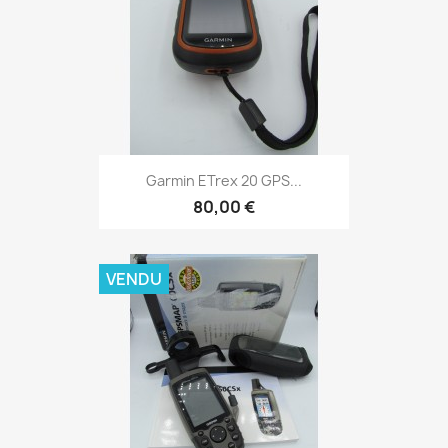
Aperçu rapide

Garmin ETrex 20 GPS...
80,00 €
VENDU