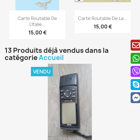
Aperçu rapide
Aperçu rapide


Carte Routable De
Carte Routable De La...
L'Italie...
15,00 €
15,00 €
13 Produits déjà vendus dans la
catégorie
Accueil
VENDU