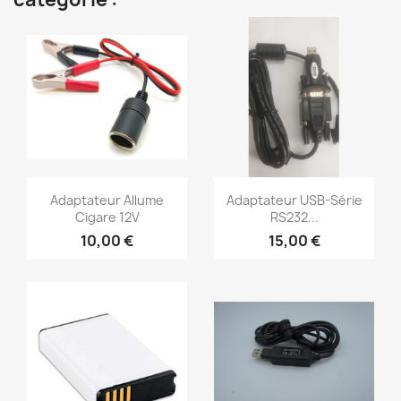
Aperçu rapide
Aperçu rapide


Adaptateur Allume
Adaptateur USB-Série
Cigare 12V
RS232...
10,00 €
15,00 €