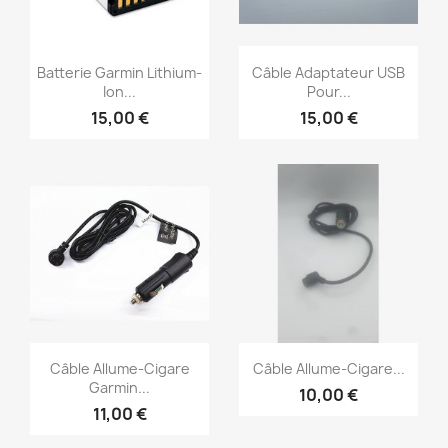
Aperçu rapide
Aperçu rapide


Batterie Garmin Lithium-
Câble Adaptateur USB
Ion...
Pour...
15,00 €
15,00 €
Aperçu rapide
Aperçu rapide


Câble Allume-Cigare
Câble Allume-Cigare...
Garmin...
10,00 €
11,00 €