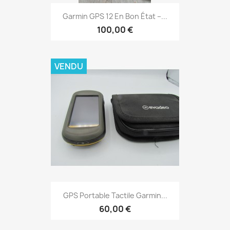
Aperçu rapide

Garmin GPS 12 En Bon État –...
100,00 €
VENDU
Aperçu rapide

GPS Portable Tactile Garmin...
60,00 €