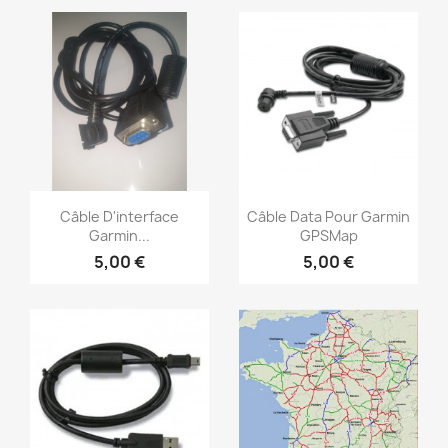
Aperçu rapide
Aperçu rapide


Câble D'interface
Câble Data Pour Garmin
Garmin...
GPSMap
5,00 €
5,00 €