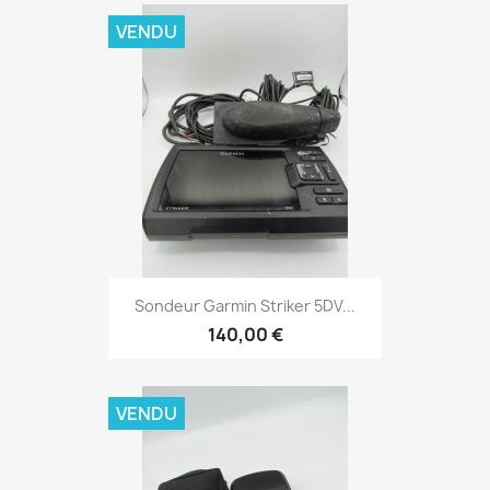
VENDU
Aperçu rapide

Sondeur Garmin Striker 5DV...
140,00 €
VENDU