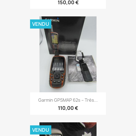
150,00 €
VENDU
Aperçu rapide

Garmin GPSMAP 62s – Très...
110,00 €
VENDU