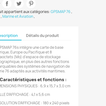
r
it appartient aux catégories:
GPSMAP 76
,
P
,
Marine et Aviation
,
scription
Détails du produit
PSMAP 76s intègre une carte de base
ique, Europe ou Pacifique et 8
octets (Mo) d'espace de stockage
ographique, en plus des autres fonctions
rquables des systèmes de navigation de
érie 76 adaptés aux activités maritimes.
actéristiques et fonctions :
ENSIONS PHYSIQUES : 6,9 x 15,7 x 3,0 cm
LLE D'AFFICHAGE : 4,1 x 5,6 cm
SOLUTION D'AFFICHAGE : 180 x 240 pixels