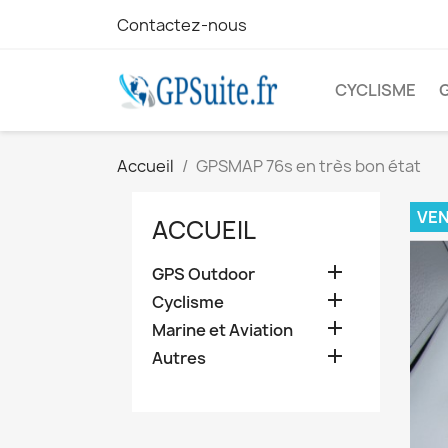
Contactez-nous
CYCLISME
Accueil
GPSMAP 76s en très bon état
VE
ACCUEIL

GPS Outdoor

Cyclisme

Marine et Aviation

Autres