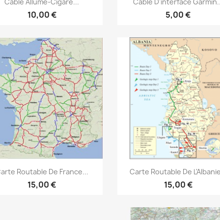


Câble Allume-Cigare...
Câble D'interface Garmin..
10,00 €
5,00 €
Aperçu rapide
Aperçu rapide


arte Routable De France...
Carte Routable De L'Albanie
15,00 €
15,00 €