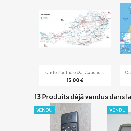
Aperçu rapide

Carte Routable De L'Autiche...
Ca
15,00 €
13 Produits déjà vendus dans l
VENDU
VENDU