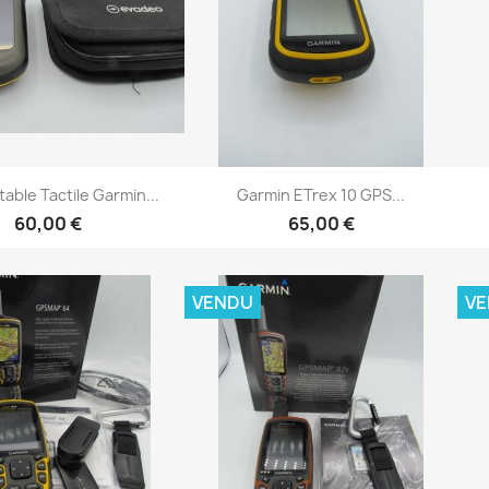
Aperçu rapide
Aperçu rapide

able Tactile Garmin...
Garmin ETrex 10 GPS...
60,00 €
65,00 €
VENDU
V