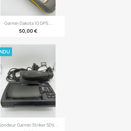
Aperçu rapide

Garmin Dakota 10 GPS...
50,00 €
ENDU
Aperçu rapide

Sondeur Garmin Striker 5DV...