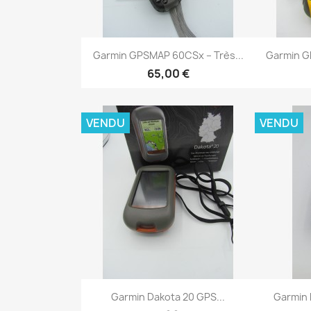
Aperçu rapide


Garmin GPSMAP 60CSx – Très...
Garmin G
65,00 €
VENDU
VENDU
Aperçu rapide


Garmin Dakota 20 GPS...
Garmin E