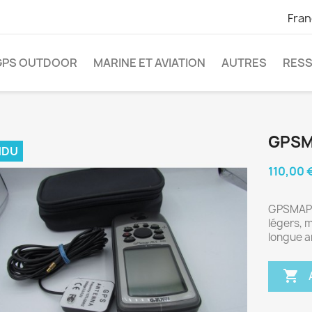
Fran
GPS OUTDOOR
MARINE ET AVIATION
AUTRES
RES
GPSM
NDU
110,00 
GPSMAP 7
légers, 
longue a
