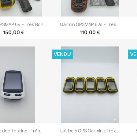
Aperçu rapide
Aperçu rapide

PSMAP 64 – Très Bon...
Garmin GPSMAP 62s – Très...
150,00 €
110,00 €
VENDU
V
Aperçu rapide
Aperçu rapide

dge Touring | Très...
Lot De 5 GPS Garmin ETrex...