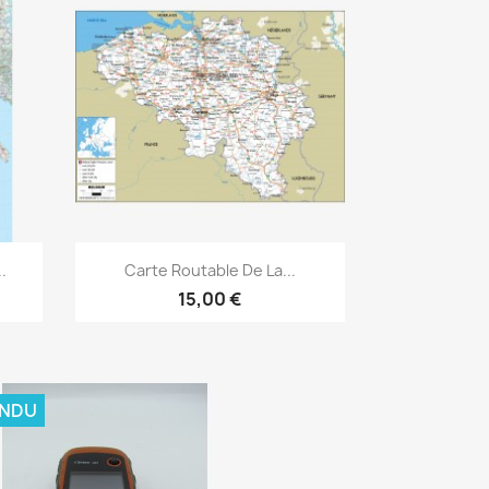
Aperçu rapide

.
Carte Routable De La...
15,00 €
ENDU