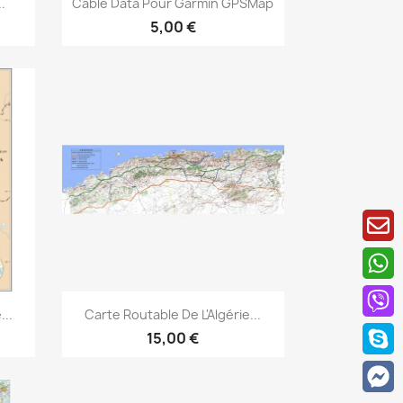

.
Câble Data Pour Garmin GPSMap
5,00 €
Aperçu rapide

...
Carte Routable De L'Algérie...
15,00 €