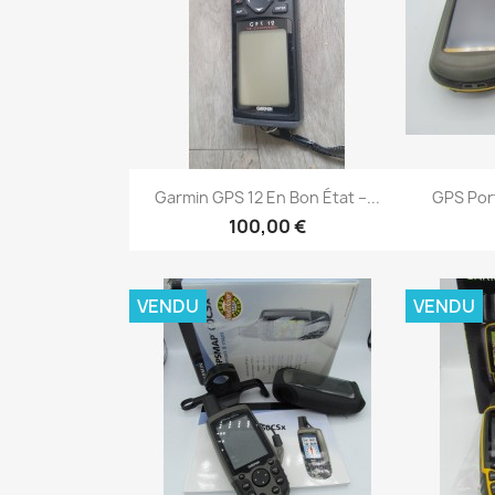
Aperçu rapide


Garmin GPS 12 En Bon État –...
GPS Port
100,00 €
VENDU
VENDU