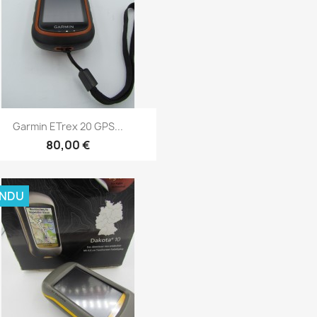
Aperçu rapide

Garmin ETrex 20 GPS...
80,00 €
ENDU