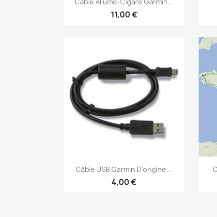

Câble Allume-Cigare Garmin...
11,00 €
Aperçu rapide

Câble USB Garmin D'origine...
C
4,00 €