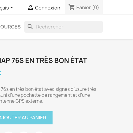
shopping_cart


Panier
(0)
çais
Connexion
search
SOURCES
AP 76S EN TRÈS BON ÉTAT
€
6s en très bon état avec signes d’usure très
muni d’une pochette de rangement et d’une
ntenne GPS externe.
AJOUTER AU PANIER