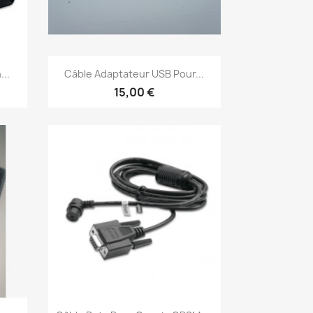
Aperçu rapide

...
Câble Adaptateur USB Pour...
15,00 €
Aperçu rapide