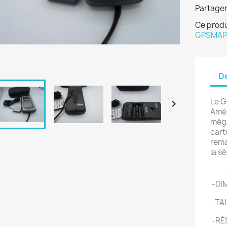
Partage
Ce produ
GPSMA
De
Le G

Amér
méga
cart
rema
la s
Car
-DIM
-TAI
-RÉ