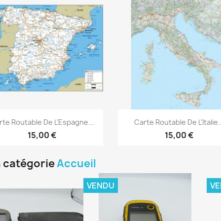
Aperçu rapide
Aperçu rapide


rte Routable De L'Espagne...
Carte Routable De L'Italie..
15,00 €
15,00 €
a catégorie
Accueil
VENDU
V