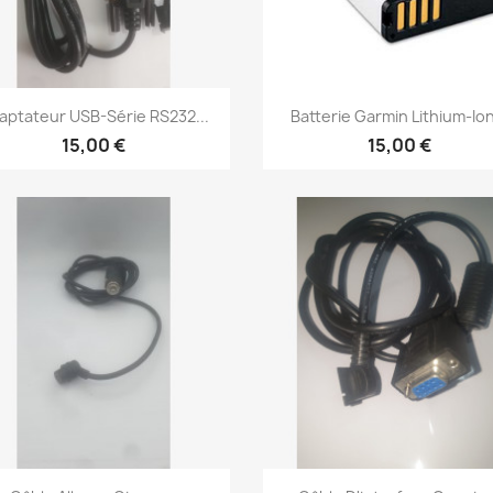
Aperçu rapide
Aperçu rapide


aptateur USB-Série RS232...
Batterie Garmin Lithium-Ion
15,00 €
15,00 €
Aperçu rapide
Aperçu rapide