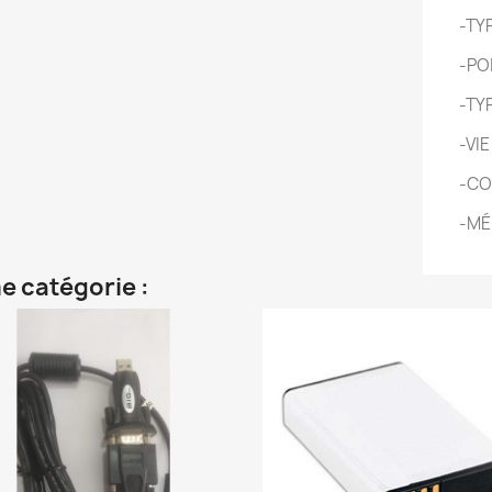
-TYP
-POI
-TYP
-VIE
-CO
-MÉ
e catégorie :