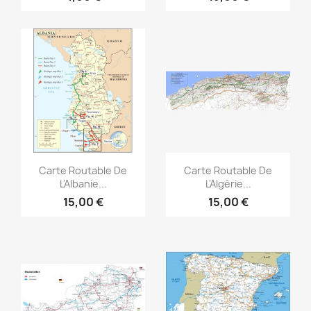
Aperçu rapide
Aperçu rapide


Carte Routable De
Carte Routable De
L'Albanie...
L'Algérie...
15,00 €
15,00 €