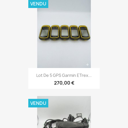
VENDU
Aperçu rapide

Lot De 5 GPS Garmin ETrex...
270,00 €
VENDU