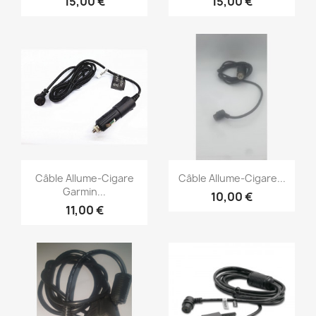
15,00 €
15,00 €
Aperçu rapide
Aperçu rapide


Câble Allume-Cigare
Câble Allume-Cigare...
Garmin...
10,00 €
11,00 €