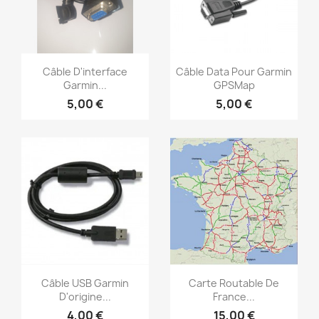
Aperçu rapide
Aperçu rapide


Câble D'interface
Câble Data Pour Garmin
Garmin...
GPSMap
5,00 €
5,00 €
Aperçu rapide
Aperçu rapide


Câble USB Garmin
Carte Routable De
D'origine...
France...
4,00 €
15,00 €