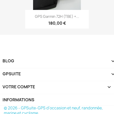
Aperçu rapide

GPS Garmin 72H (TBE) +...
180,00 €
BLOG
GPSUITE
VOTRE COMPTE

INFORMATIONS
© 2026 - GPSuite-GPS d'occasion et neuf, randonnée,
marine et cyclisme