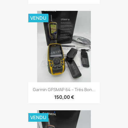
VENDU
Aperçu rapide

Garmin GPSMAP 64 – Très Bon...
150,00 €
VENDU