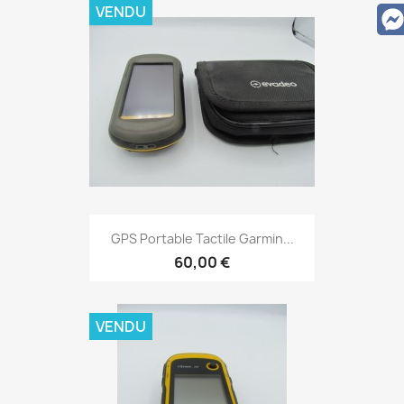
VENDU
Aperçu rapide

GPS Portable Tactile Garmin...
60,00 €
VENDU