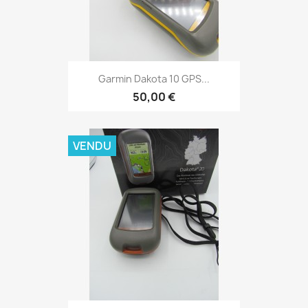
Aperçu rapide

Garmin Dakota 10 GPS...
50,00 €
VENDU