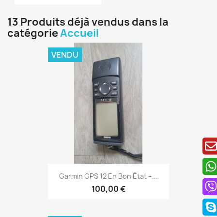
13 Produits déjà vendus dans la
catégorie
Accueil
VENDU
Aperçu rapide

Garmin GPS 12 En Bon État –...
100,00 €