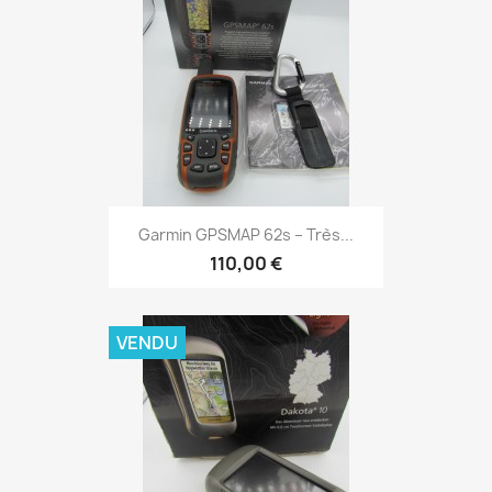
Aperçu rapide

Garmin GPSMAP 62s – Très...
110,00 €
VENDU