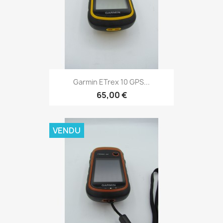
Aperçu rapide

Garmin ETrex 10 GPS...
65,00 €
VENDU