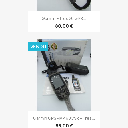
Aperçu rapide

Garmin ETrex 20 GPS...
80,00 €
VENDU
Aperçu rapide

Garmin GPSMAP 60CSx – Très...
65,00 €