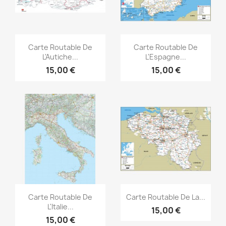
Aperçu rapide
Aperçu rapide


Carte Routable De
Carte Routable De
L'Autiche...
L'Espagne...
15,00 €
15,00 €
Aperçu rapide
Aperçu rapide


Carte Routable De
Carte Routable De La...
L'Italie...
15,00 €
15,00 €