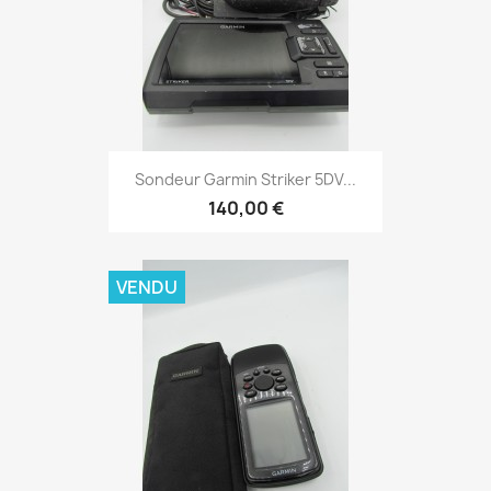
Aperçu rapide

Sondeur Garmin Striker 5DV...
140,00 €
VENDU