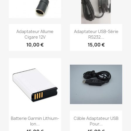
Aperçu rapide
Aperçu rapide


Adaptateur Allume
Adaptateur USB-Série
Cigare 12V
RS232...
10,00 €
15,00 €
Aperçu rapide
Aperçu rapide


Batterie Garmin Lithium-
Câble Adaptateur USB
Ion...
Pour...