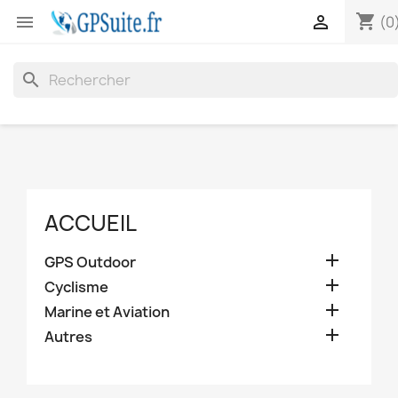
shopping_cart


(0
search
ACCUEIL

GPS Outdoor

Cyclisme

Marine et Aviation

Autres