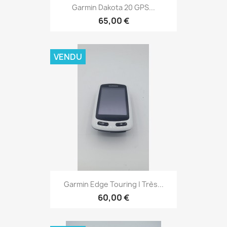
Aperçu rapide

Garmin Dakota 20 GPS...
65,00 €
VENDU
Aperçu rapide

Garmin Edge Touring | Très...
60,00 €