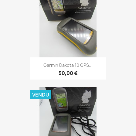
Aperçu rapide

Garmin Dakota 10 GPS...
50,00 €
VENDU