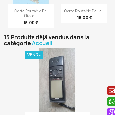
Aperçu rapide
Aperçu rapide


Carte Routable De
Carte Routable De La...
L'Italie...
15,00 €
15,00 €
13 Produits déjà vendus dans la
catégorie
Accueil
VENDU