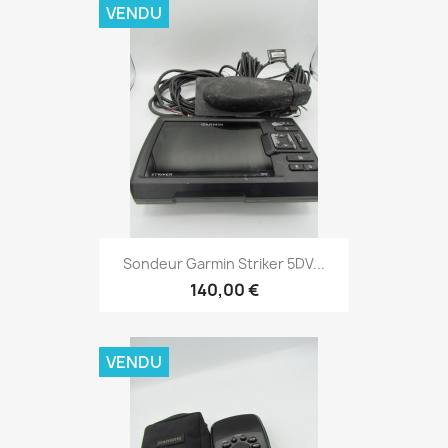
VENDU
Aperçu rapide

Sondeur Garmin Striker 5DV...
140,00 €
VENDU