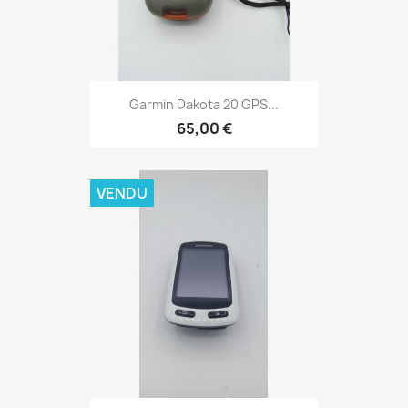
Aperçu rapide

Garmin Dakota 20 GPS...
65,00 €
VENDU