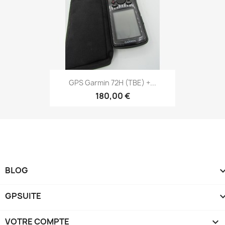
Aperçu rapide

GPS Garmin 72H (TBE) +...
180,00 €
BLOG
GPSUITE
VOTRE COMPTE
