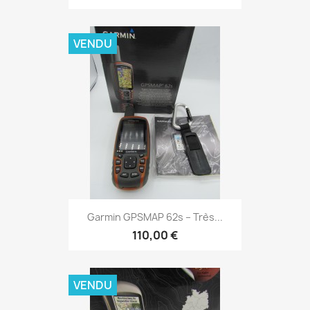
VENDU
Aperçu rapide

Garmin GPSMAP 62s – Très...
110,00 €
VENDU