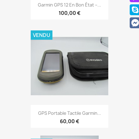
Aperçu rapide

Garmin GPS 12 En Bon État –...
100,00 €
VENDU
Aperçu rapide

GPS Portable Tactile Garmin...
60,00 €