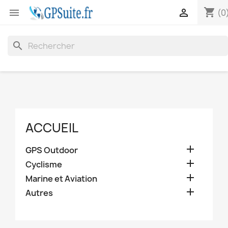
shopping_cart


(0
search
ACCUEIL

GPS Outdoor

Cyclisme

Marine et Aviation

Autres