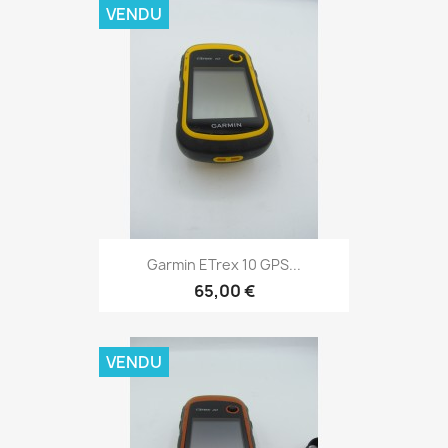
VENDU
Aperçu rapide

Garmin ETrex 10 GPS...
65,00 €
VENDU