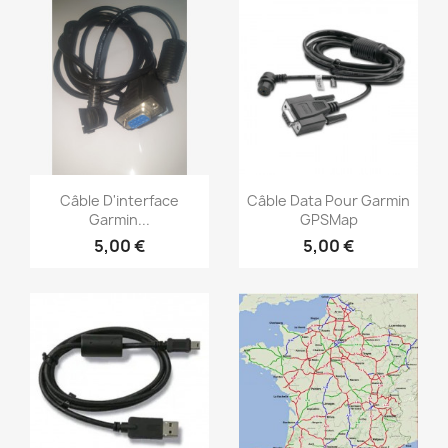
Aperçu rapide
Aperçu rapide


Câble D'interface
Câble Data Pour Garmin
Garmin...
GPSMap
5,00 €
5,00 €