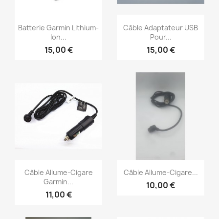
Aperçu rapide
Aperçu rapide


Batterie Garmin Lithium-
Câble Adaptateur USB
Ion...
Pour...
15,00 €
15,00 €
Aperçu rapide
Aperçu rapide


Câble Allume-Cigare
Câble Allume-Cigare...
Garmin...
10,00 €
11,00 €