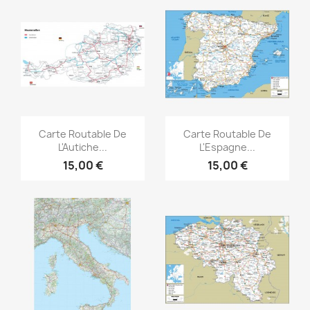
Aperçu rapide
Aperçu rapide


Carte Routable De
Carte Routable De
L'Autiche...
L'Espagne...
15,00 €
15,00 €