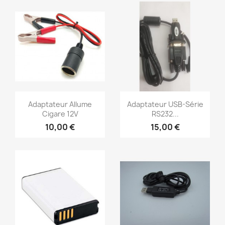
Aperçu rapide
Aperçu rapide


Adaptateur Allume
Adaptateur USB-Série
Cigare 12V
RS232...
10,00 €
15,00 €