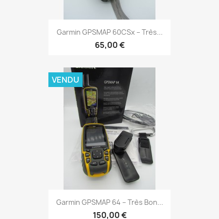
Aperçu rapide

Garmin GPSMAP 60CSx – Très...
65,00 €
VENDU
Aperçu rapide

Garmin GPSMAP 64 – Très Bon...
150,00 €