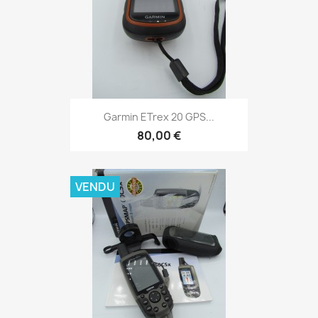
Aperçu rapide

Garmin ETrex 20 GPS...
80,00 €
VENDU