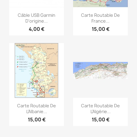
Aperçu rapide
Aperçu rapide


Câble USB Garmin
Carte Routable De
D'origine...
France...
4,00 €
15,00 €
Aperçu rapide
Aperçu rapide


Carte Routable De
Carte Routable De
L'Albanie...
L'Algérie...
15,00 €
15,00 €