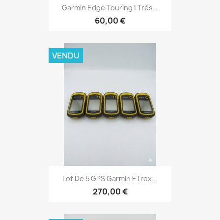
Aperçu rapide

Garmin Edge Touring | Très...
60,00 €
VENDU
Aperçu rapide

Lot De 5 GPS Garmin ETrex...
270,00 €